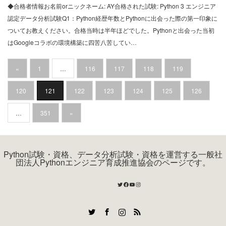
◆合格者情報お名前orニックネーム: AY合格された試験: Python 3 エンジニア
認定データ分析試験Q1：Python経歴年数とPythonに出会った際の第一印象に
ついてお教えください。合格当時は半年ほどでした。Pythonと出会った当初
はGoogleコラボの環境構築に四苦八苦してい…
«
1
…
116
117
118
119
120
121
122
123
124
125
126
…
351
»
Python試験・資格、データ分析試験・資格を運営する一般社
団法人Pythonエンジニア育成推進協会のページです。
Twitter
Facebook
YouTube
Instagram
Twitter
Facebook
Instagram
RSS