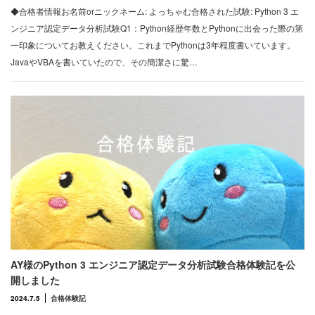
◆合格者情報お名前orニックネーム: よっちゃむ合格された試験: Python 3 エ
ンジニア認定データ分析試験Q1：Python経歴年数とPythonに出会った際の第
一印象についてお教えください。これまでPythonは3年程度書いています。
JavaやVBAを書いていたので、その簡潔さに驚…
AY様のPython 3 エンジニア認定データ分析試験合格体験記を公
開しました
2024.7.5
合格体験記