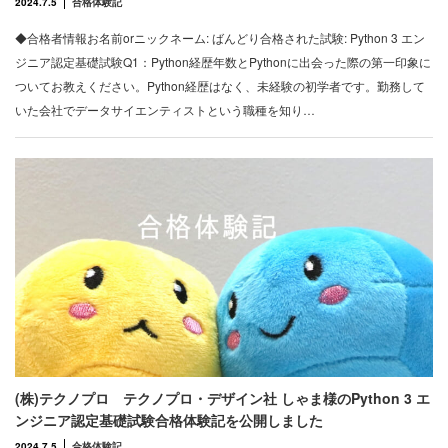
2024.7.5
合格体験記
◆合格者情報お名前orニックネーム: ばんどり合格された試験: Python 3 エン
ジニア認定基礎試験Q1：Python経歴年数とPythonに出会った際の第一印象に
ついてお教えください。Python経歴はなく、未経験の初学者です。勤務して
いた会社でデータサイエンティストという職種を知り…
(株)テクノプロ テクノプロ・デザイン社 しゃま様のPython 3 エ
ンジニア認定基礎試験合格体験記を公開しました
2024.7.5
合格体験記