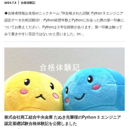
2024.7.5
合格体験記
◆合格者情報お名前orニックネーム: TK合格された試験: Python 3 エンジニア
認定データ分析試験Q1：Python経歴年数とPythonに出会った際の第一印象に
ついてお教えください。Pythonは２年位経験があります。第一印象は触って
みて書きやすい言語ではないかと思いました。im…
株式会社商工組合中央金庫 たぬき先輩様のPython 3 エンジニア
認定基礎試験合格体験記を公開しました