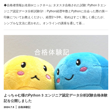
◆合格者情報お名前orニックネーム: タヌスタ合格された試験: Python 3 エン
ジニア認定データ分析試験Q1：Python経歴年数とPythonに出会った際の第一
印象についてお教えください。経歴2〜3年。初めはすごく難しく感じたが、
シンプルな文法に惹かれた。オンラインの講座を通して基…
よっちゃむ様のPython 3 エンジニア認定データ分析試験合格体験
記を公開しました
2024.7.5
合格体験記