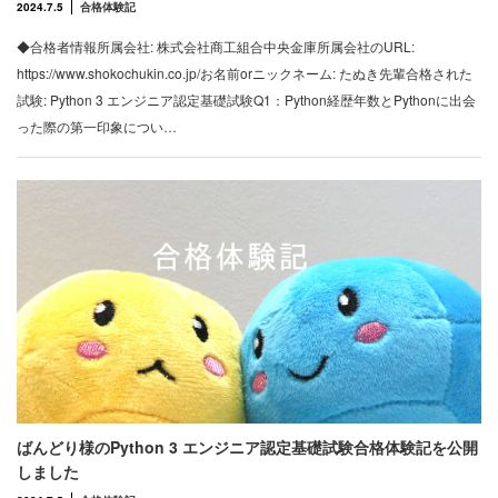
2024.7.5
合格体験記
◆合格者情報所属会社: 株式会社商工組合中央金庫所属会社のURL:
https://www.shokochukin.co.jp/お名前orニックネーム: たぬき先輩合格された
試験: Python 3 エンジニア認定基礎試験Q1：Python経歴年数とPythonに出会
った際の第一印象につい…
ばんどり様のPython 3 エンジニア認定基礎試験合格体験記を公開
しました