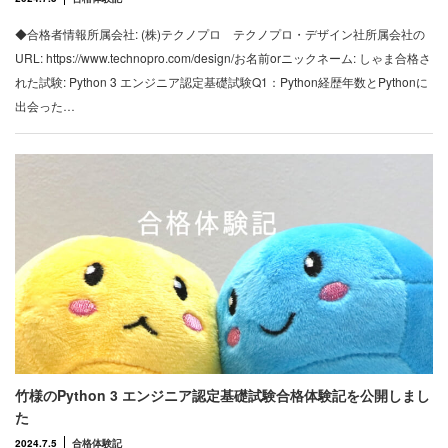
◆合格者情報所属会社: (株)テクノプロ テクノプロ・デザイン社所属会社の
URL: https://www.technopro.com/design/お名前orニックネーム: しゃま合格さ
れた試験: Python 3 エンジニア認定基礎試験Q1：Python経歴年数とPythonに
出会った…
竹様のPython 3 エンジニア認定基礎試験合格体験記を公開しまし
た
2024.7.5
合格体験記