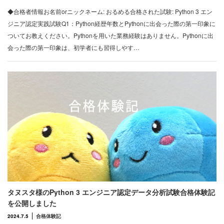
◆合格者情報お名前orニックネーム: おるめる合格された試験: Python 3 エン
ジニア認定実践試験Q1：Python経歴年数とPythonに出会った際の第一印象に
ついてお教えください。Pythonを用いた業務経験はありません。Pythonに出
会った際の第一印象は、初学者にも習得しやす…
タヌスタ様のPython 3 エンジニア認定データ分析試験合格体験記
を公開しました
2024.7.5
合格体験記