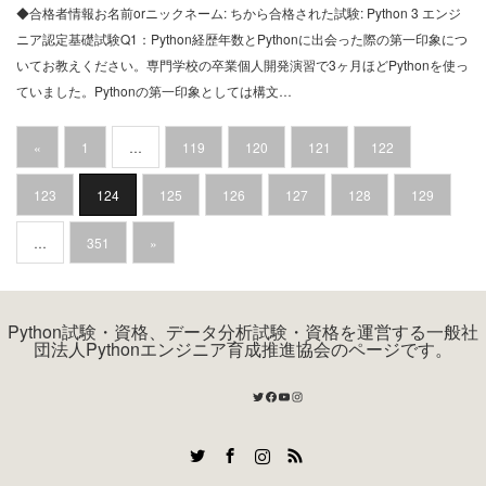
◆合格者情報お名前orニックネーム: ちから合格された試験: Python 3 エンジ
ニア認定基礎試験Q1：Python経歴年数とPythonに出会った際の第一印象につ
いてお教えください。専門学校の卒業個人開発演習で3ヶ月ほどPythonを使っ
ていました。Pythonの第一印象としては構文…
«
1
…
119
120
121
122
123
124
125
126
127
128
129
…
351
»
Python試験・資格、データ分析試験・資格を運営する一般社
団法人Pythonエンジニア育成推進協会のページです。
Twitter
Facebook
YouTube
Instagram
Twitter
Facebook
Instagram
RSS