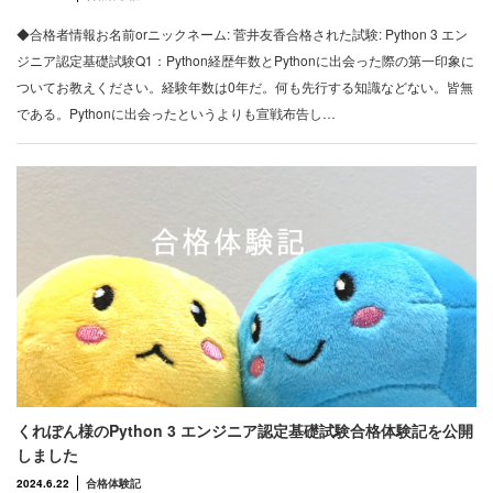
◆合格者情報お名前orニックネーム: 菅井友香合格された試験: Python 3 エン
ジニア認定基礎試験Q1：Python経歴年数とPythonに出会った際の第一印象に
ついてお教えください。経験年数は0年だ。何も先行する知識などない。皆無
である。Pythonに出会ったというよりも宣戦布告し…
くれぽん様のPython 3 エンジニア認定基礎試験合格体験記を公開
しました
2024.6.22
合格体験記