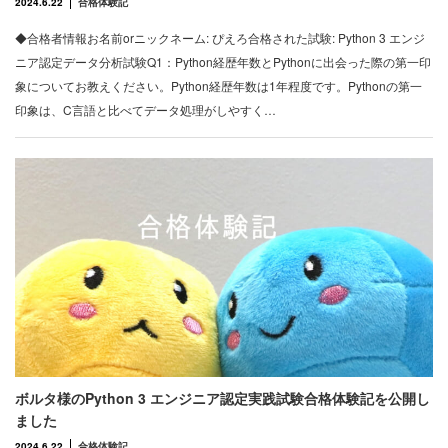
2024.6.22
合格体験記
◆合格者情報お名前orニックネーム: ぴえろ合格された試験: Python 3 エンジ
ニア認定データ分析試験Q1：Python経歴年数とPythonに出会った際の第一印
象についてお教えください。Python経歴年数は1年程度です。Pythonの第一
印象は、C言語と比べてデータ処理がしやすく…
ボルタ様のPython 3 エンジニア認定実践試験合格体験記を公開し
ました
2024.6.22
合格体験記