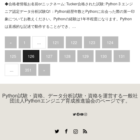
◆合格者情報お名前orニックネーム: Tucker合格された試験: Python 3 エンジ
ニア認定データ分析試験Q1：Python経歴年数とPythonに出会った際の第一印
象についてお教えください。Pythonの経験は1年半程度になります。Python
は直感的な記述で動作することができ、…
«
1
…
121
122
123
124
125
126
127
128
129
130
131
…
351
»
Python試験・資格、データ分析試験・資格を運営する一般社
団法人Pythonエンジニア育成推進協会のページです。
Twitter
Facebook
YouTube
Instagram
Twitter
Facebook
Instagram
RSS