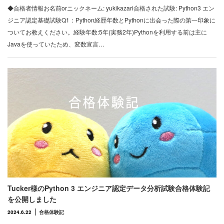
◆合格者情報お名前orニックネーム: yukikazari合格された試験: Python3 エン
ジニア認定基礎試験Q1：Python経歴年数とPythonに出会った際の第一印象に
ついてお教えください。経験年数:5年(実務2年)Pythonを利用する前は主に
Javaを使っていたため、変数宣言…
Tucker様のPython 3 エンジニア認定データ分析試験合格体験記
を公開しました
2024.6.22
合格体験記