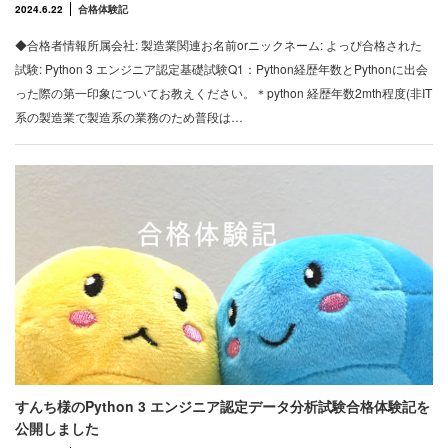
2024.6.22
合格体験記
◆合格者情報所属会社: 製造業関連お名前orニックネーム: よっぴ合格された
試験: Python 3 エンジニア認定基礎試験Q1：Python経歴年数とPythonに出会
った際の第一印象についてお教えください。＊python 経歴年数2mth程度(非IT
系の製造業で製造系の業務のため普段は…
すんち様のPython 3 エンジニア認定データ分析試験合格体験記を
公開しました