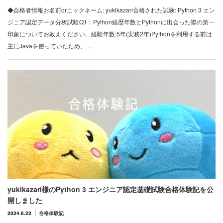
◆合格者情報お名前orニックネーム: yukikazari合格された試験: Python 3 エン
ジニア認定データ分析試験Q1：Python経歴年数とPythonに出会った際の第一
印象についてお教えください。経験年数:5年(実務2年)Pythonを利用する前は
主にJavaを使っていたため、…
yukikazari様のPython 3 エンジニア認定基礎試験合格体験記を公
開しました
2024.6.22
合格体験記