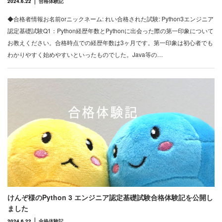
2024.6.22
合格体験記
◆合格者情報お名前orニックネーム: れい合格された試験: Python3エンジニア
認定基礎試験Q1：Python経歴年数とPythonに出会った際の第一印象について
お教えください。合格時点での経歴年数は3ヶ月です。第一印象は初心者でも
わかりやすく始めやすいといったものでした。Java等の…
けんぞ様のPython 3 エンジニア認定基礎試験合格体験記を公開し
ました
2024.6.22
合格体験記