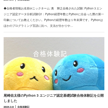
◆合格者情報お名前orニックネーム: 奥 輝之合格された試験: Python３エン
ジニア認定データ分析試験Q1：Python経歴年数とPythonに出会った際の第一
印象についてお教えください。Pythonの経歴年数は１年未満です。Pythonは
ほかのプログラミング言語に比べ、文法が分かりや…
尾崎佑太様のPython 3 エンジニア認定基礎試験合格体験記を公開
しました
2024.3.9
合格体験記