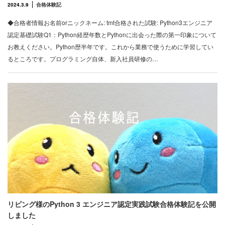
2024.3.9
合格体験記
◆合格者情報お名前orニックネーム: tmt合格された試験: Python3エンジニア
認定基礎試験Q1：Python経歴年数とPythonに出会った際の第一印象について
お教えください。Python歴半年です。これから業務で使うために学習してい
るところです。プログラミング自体、新入社員研修の…
リビング様のPython 3 エンジニア認定実践試験合格体験記を公開
しました