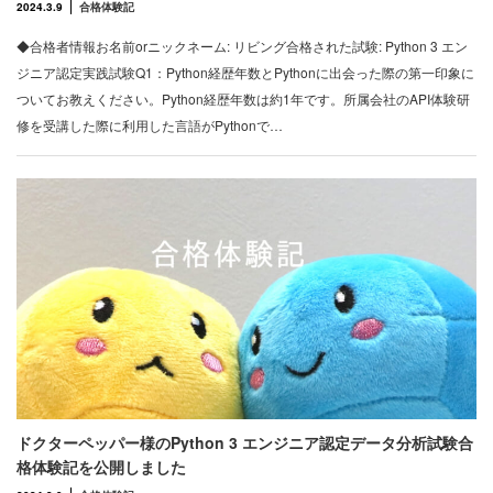
2024.3.9
合格体験記
◆合格者情報お名前orニックネーム: リビング合格された試験: Python 3 エン
ジニア認定実践試験Q1：Python経歴年数とPythonに出会った際の第一印象に
ついてお教えください。Python経歴年数は約1年です。所属会社のAPI体験研
修を受講した際に利用した言語がPythonで…
ドクターペッパー様のPython 3 エンジニア認定データ分析試験合
格体験記を公開しました