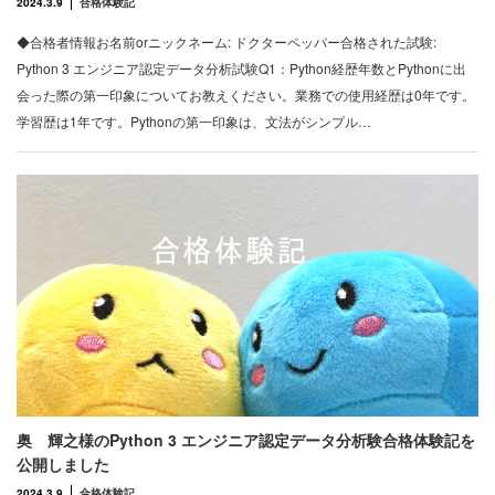
2024.3.9
合格体験記
◆合格者情報お名前orニックネーム: ドクターペッパー合格された試験:
Python 3 エンジニア認定データ分析試験Q1：Python経歴年数とPythonに出
会った際の第一印象についてお教えください。業務での使用経歴は0年です。
学習歴は1年です。Pythonの第一印象は、文法がシンプル…
奥 輝之様のPython 3 エンジニア認定データ分析験合格体験記を
公開しました
2024.3.9
合格体験記