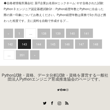
◆合格者情報所属会社: 某IT企業お名前orニックネーム: やす合格された試験:
Python 3 エンジニア認定基礎試験Q1：Python経歴年数とPythonに出会った
際の第一印象についてお教えください。Python経歴年数は業務で3か月ほど携
わった程度です。主に資料を自動で作成するプ…
«
1
…
138
139
140
141
142
143
144
145
146
147
148
…
351
»
Python試験・資格、データ分析試験・資格を運営する一般社
団法人Pythonエンジニア育成推進協会のページです。
Twitter
Facebook
YouTube
Instagram
Twitter
Facebook
Instagram
RSS