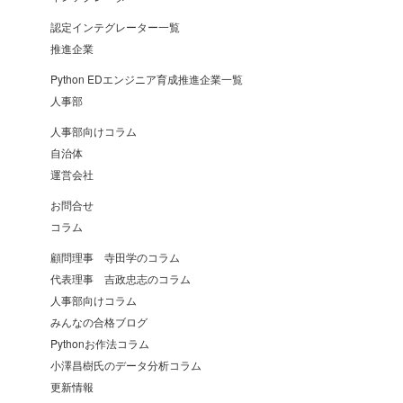
認定インテグレーター一覧
推進企業
Python EDエンジニア育成推進企業一覧
人事部
人事部向けコラム
自治体
運営会社
お問合せ
コラム
顧問理事 寺田学のコラム
代表理事 吉政忠志のコラム
人事部向けコラム
みんなの合格ブログ
Pythonお作法コラム
小澤昌樹氏のデータ分析コラム
更新情報