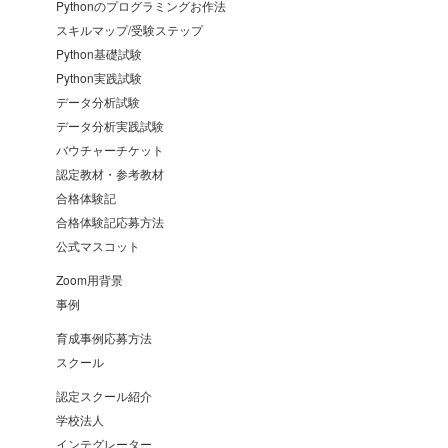
Pythonのプログラミングお作法
スキルマップ/受験ステップ
Python基礎試験
Python実践試験
データ分析試験
データ分析実践試験
バウチャーチケット
認定教材・参考教材
合格体験記
合格体験記応募方法
公式マスコット
Zoom用背景
事例
育成事例応募方法
スクール
認定スクール紹介
学校法人
インテグレーター