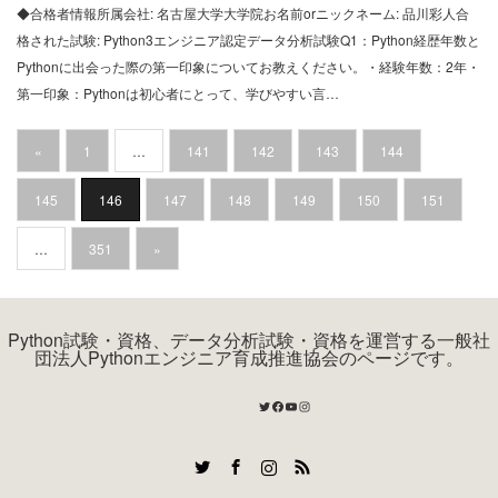
◆合格者情報所属会社: 名古屋大学大学院お名前orニックネーム: 品川彩人合
格された試験: Python3エンジニア認定データ分析試験Q1：Python経歴年数と
Pythonに出会った際の第一印象についてお教えください。・経験年数：2年・
第一印象：Pythonは初心者にとって、学びやすい言…
«
1
…
141
142
143
144
145
146
147
148
149
150
151
…
351
»
Python試験・資格、データ分析試験・資格を運営する一般社
団法人Pythonエンジニア育成推進協会のページです。
Twitter
Facebook
YouTube
Instagram
Twitter
Facebook
Instagram
RSS