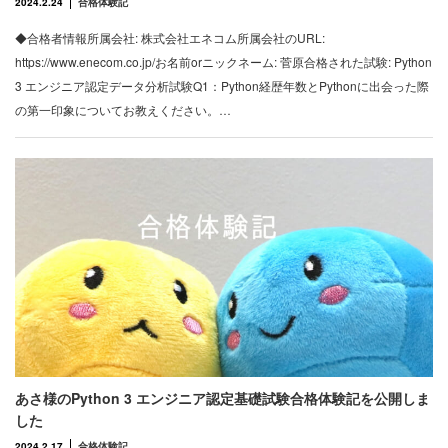
2024.2.24
合格体験記
◆合格者情報所属会社: 株式会社エネコム所属会社のURL:
https://www.enecom.co.jp/お名前orニックネーム: 菅原合格された試験: Python
3 エンジニア認定データ分析試験Q1：Python経歴年数とPythonに出会った際
の第一印象についてお教えください。…
あさ様のPython 3 エンジニア認定基礎試験合格体験記を公開しま
した
2024.2.17
合格体験記