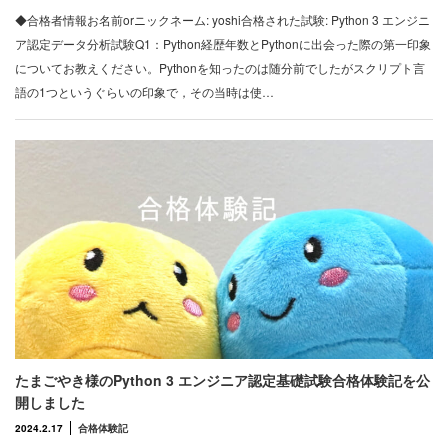
◆合格者情報お名前orニックネーム: yoshi合格された試験: Python 3 エンジニ
ア認定データ分析試験Q1：Python経歴年数とPythonに出会った際の第一印象
についてお教えください。Pythonを知ったのは随分前でしたがスクリプト言
語の1つというぐらいの印象で，その当時は使…
たまごやき様のPython 3 エンジニア認定基礎試験合格体験記を公
開しました
2024.2.17
合格体験記