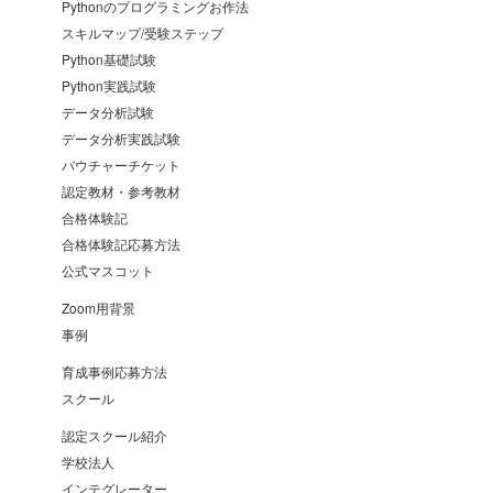
Pythonのプログラミングお作法
スキルマップ/受験ステップ
Python基礎試験
Python実践試験
データ分析試験
データ分析実践試験
バウチャーチケット
認定教材・参考教材
合格体験記
合格体験記応募方法
公式マスコット
Zoom用背景
事例
育成事例応募方法
スクール
認定スクール紹介
学校法人
インテグレーター