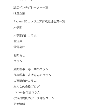
認定インテグレーター一覧
推進企業
Python EDエンジニア育成推進企業一覧
人事部
人事部向けコラム
自治体
運営会社
お問合せ
コラム
顧問理事 寺田学のコラム
代表理事 吉政忠志のコラム
人事部向けコラム
みんなの合格ブログ
Pythonお作法コラム
小澤昌樹氏のデータ分析コラム
更新情報