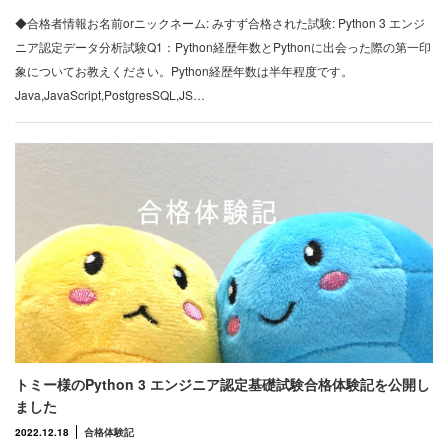
◆合格者情報お名前orニックネーム: みすず合格された試験: Python 3 エンジ
ニア認定データ分析試験Q1：Python経歴年数とPythonに出会った際の第一印
象についてお教えください。Python経歴年数は半年程度です。
Java,JavaScript,PostgresSQL,JS…
トミー様のPython 3 エンジニア認定基礎試験合格体験記を公開し
ました
2022.12.18
合格体験記