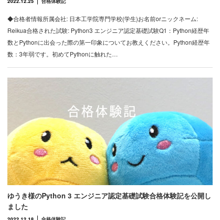
2022.12.25
合格体験記
◆合格者情報所属会社: 日本工学院専門学校(学生)お名前orニックネーム:
Reikua合格された試験: Python3 エンジニア認定基礎試験Q1：Python経歴年
数とPythonに出会った際の第一印象についてお教えください。Python経歴年
数：3年弱です。初めてPythonに触れた…
ゆうき様のPython 3 エンジニア認定基礎試験合格体験記を公開し
ました
2022.12.18
合格体験記