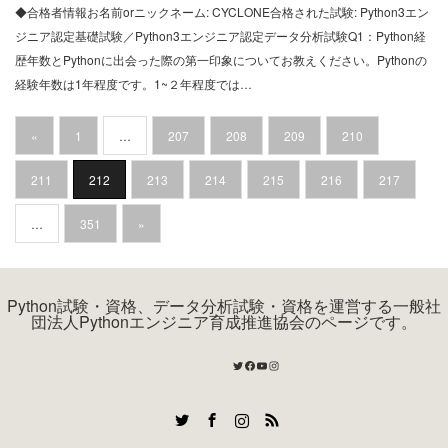
◆合格者情報お名前orニックネーム: CYCLONE合格された試験: Python3エン
ジニア認定基礎試験／Python3エンジニア認定データ分析試験Q1：Python経
歴年数とPythonに出会った際の第一印象についてお教えください。Pythonの
経験年数は1年程度です。1~２年程度では…
«
1
…
207
208
209
210
211
212
213
214
215
216
217
…
351
»
Python試験・資格、データ分析試験・資格を運営する一般社
団法人Pythonエンジニア育成推進協会のページです。
Twitter
Facebook
YouTube
Instagram
Twitter
Facebook
Instagram
RSS