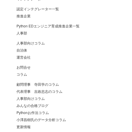
認定インテグレーター一覧
推進企業
Python EDエンジニア育成推進企業一覧
人事部
人事部向けコラム
自治体
運営会社
お問合せ
コラム
顧問理事 寺田学のコラム
代表理事 吉政忠志のコラム
人事部向けコラム
みんなの合格ブログ
Pythonお作法コラム
小澤昌樹氏のデータ分析コラム
更新情報