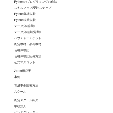
Pythonのプログラミングお作法
スキルマップ/受験ステップ
Python基礎試験
Python実践試験
データ分析試験
データ分析実践試験
バウチャーチケット
認定教材・参考教材
合格体験記
合格体験記応募方法
公式マスコット
Zoom用背景
事例
育成事例応募方法
スクール
認定スクール紹介
学校法人
インテグレーター