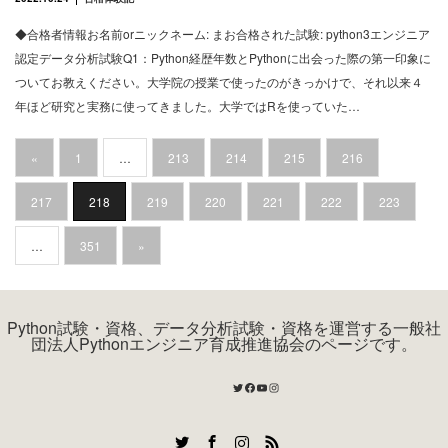
◆合格者情報お名前orニックネーム: まお合格された試験: python3エンジニア
認定データ分析試験Q1：Python経歴年数とPythonに出会った際の第一印象に
ついてお教えください。大学院の授業で使ったのがきっかけで、それ以来４
年ほど研究と実務に使ってきました。大学ではRを使っていた…
«
1
…
213
214
215
216
217
218
219
220
221
222
223
…
351
»
Python試験・資格、データ分析試験・資格を運営する一般社
団法人Pythonエンジニア育成推進協会のページです。
Twitter
Facebook
YouTube
Instagram
Twitter
Facebook
Instagram
RSS