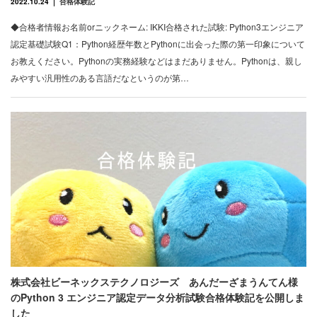
2022.10.24
合格体験記
◆合格者情報お名前orニックネーム: IKKI合格された試験: Python3エンジニア
認定基礎試験Q1：Python経歴年数とPythonに出会った際の第一印象について
お教えください。Pythonの実務経験などはまだありません。Pythonは、親し
みやすい汎用性のある言語だなというのが第…
株式会社ビーネックステクノロジーズ あんだーざまうんてん様
のPython 3 エンジニア認定データ分析試験合格体験記を公開しま
した