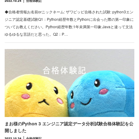
2022.10.24
合格体験記
◆合格者情報お名前orニックネーム: ザワピッピ合格された試験: python3エン
ジニア認定基礎試験Q1：Python経歴年数とPythonに出会った際の第一印象に
ついてお教えください。Python経歴年数:1年未満第一印象:Javaと違って文法
ゆるゆるな言語だと思った。Q2：P…
まお様のPython 3 エンジニア認定データ分析試験合格体験記を公
開しました
2022.10.24
合格体験記