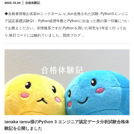
2022.10.24
合格体験記
◆合格者情報お名前orニックネーム: u_kun合格された試験: Python3エンジニ
ア認定基礎試験Q1：Python経歴年数とPythonに出会った際の第一印象につい
てお教えください。非情報系ですが,Pythonを用いた研究を1年近く行ってお
り,毎日コードには触れていました。競技プログ…
tanaka tarou様のPython 3 エンジニア認定データ分析試験合格体
験記を公開しました