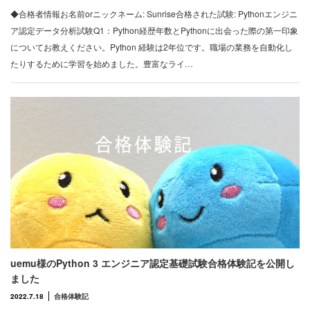
◆合格者情報お名前orニックネーム: Sunrise合格された試験: Pythonエンジニ
ア認定データ分析試験Q1：Python経歴年数とPythonに出会った際の第一印象
についてお教えください。Python 経験は2年位です。職場の業務を自動化し
たりするために学習を始めました。豊富なライ…
uemu様のPython 3 エンジニア認定基礎試験合格体験記を公開し
ました
2022.7.18
合格体験記