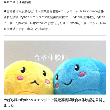
2022.7.18
合格体験記
◆合格者情報所属会社: 個人事業主お名前orニックネーム: billiesbounce合格
された試験: Python 3 エンジニア認定実践試験Q1：Python経歴年数とPython
に出会った際の第一印象についてお教えくださいPythonと出会ってからは5年
程度経過します。出会った当時は…
めばち様のPython 3 エンジニア認定基礎試験合格体験記を公開し
ました