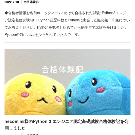
2022.7.18
合格体験記
◆合格者情報お名前orニックネーム: めばち合格された試験: Python3エンジニ
ア認定基礎試験Q1：Python経歴年数とPythonに出会った際の第一印象につい
てお教えください。Pythonを勉強し始めてから約半年で試験を受けました。
Pythonの前にJavaを少々学んでいたので、変…
necomimi様のPython 3 エンジニア認定基礎試験合格体験記を公
開しました