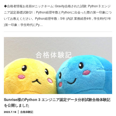
◆合格者情報お名前orニックネーム: Gravity合格された試験: Python 3 エンジ
ニア認定基礎試験Q1：Python経歴年数とPythonに出会った際の第一印象につ
いてお教えください。Python経歴年数：5年 (内訳 業務経歴4年 , 学生時代1年
)第一印象：学生時代にPy…
Sunrise様のPython 3 エンジニア認定データ分析試験合格体験記
を公開しました
2022.7.18
合格体験記