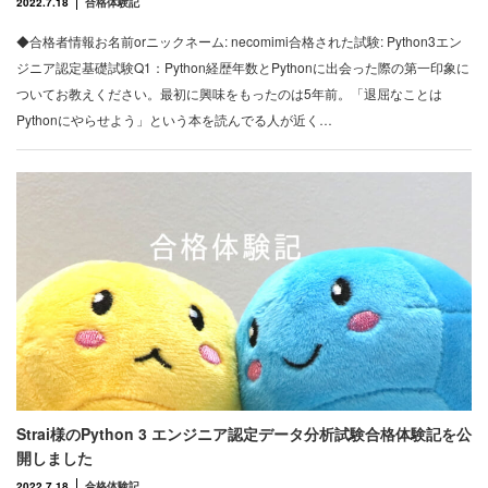
2022.7.18
合格体験記
◆合格者情報お名前orニックネーム: necomimi合格された試験: Python3エン
ジニア認定基礎試験Q1：Python経歴年数とPythonに出会った際の第一印象に
ついてお教えください。最初に興味をもったのは5年前。「退屈なことは
Pythonにやらせよう」という本を読んでる人が近く…
Strai様のPython 3 エンジニア認定データ分析試験合格体験記を公
開しました
2022.7.18
合格体験記