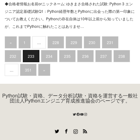
◆合格者情報お名前orニックネーム: ゆきまさ合格された試験: Python 3 エン
ジニア認定基礎試験Q1：Python経歴年数とPythonに出会った際の第一印象に
ついてお教えください。Pythonの存在自体は10年以上前から知っていました
が、これまでPythonに触れたことはありませ…
«
1
…
228
229
230
231
232
233
234
235
236
237
238
…
351
»
Python試験・資格、データ分析試験・資格を運営する一般社
団法人Pythonエンジニア育成推進協会のページです。
Twitter
Facebook
YouTube
Instagram
Twitter
Facebook
Instagram
RSS