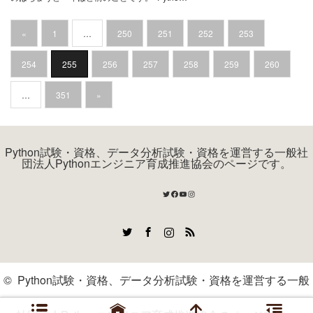
«
1
…
250
251
252
253
254
255
256
257
258
259
260
…
351
»
Python試験・資格、データ分析試験・資格を運営する一般社
団法人Pythonエンジニア育成推進協会のページです。
Twitter
Facebook
YouTube
Instagram
Twitter
Facebook
Instagram
RSS
©
Python試験・資格、データ分析試験・資格を運営する一般