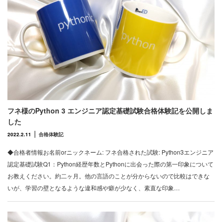
フネ様のPython 3 エンジニア認定基礎試験合格体験記を公開しま
した
2022.2.11
合格体験記
◆合格者情報お名前orニックネーム: フネ合格された試験: Python3エンジニア
認定基礎試験Q1：Python経歴年数とPythonに出会った際の第一印象について
お教えください。約二ヶ月。他の言語のことが分からないので比較はできな
いが、学習の壁となるような違和感や癖が少なく、素直な印象…