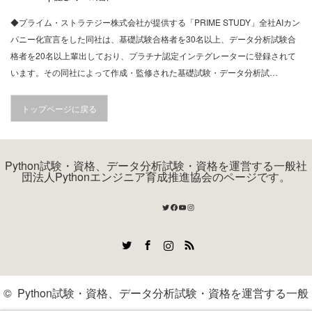
◆プライム・ストラテジー株式会社が提供する「PRIME STUDY」全社AIカン
パニー化宣言をした同社は、基礎試験合格者を30名以上、データ分析試験合
格者を20名以上輩出しており、プラチナ認定インテグレーターに登録されて
います。その同社によって作成・監修された基礎試験・データ分析試…
トップページに戻る
Python試験・資格、データ分析試験・資格を運営する一般社
団法人Pythonエンジニア育成推進協会のページです。
Twitter
Facebook
YouTube
Instagram
Twitter
Facebook
Instagram
RSS
©
Python試験・資格、データ分析試験・資格を運営する一般