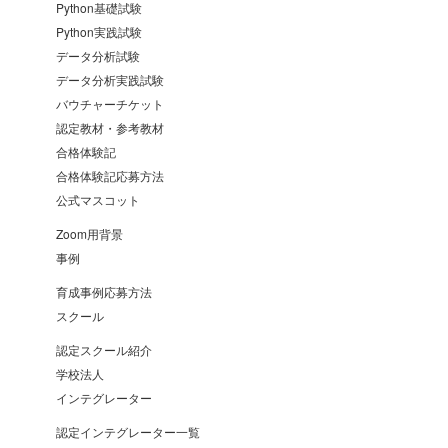
Python基礎試験
Python実践試験
データ分析試験
データ分析実践試験
バウチャーチケット
認定教材・参考教材
合格体験記
合格体験記応募方法
公式マスコット
Zoom用背景
事例
育成事例応募方法
スクール
認定スクール紹介
学校法人
インテグレーター
認定インテグレーター一覧