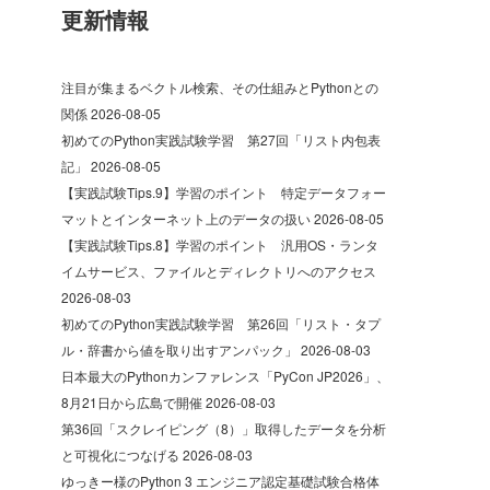
更新情報
注目が集まるベクトル検索、その仕組みとPythonとの
関係
2026-08-05
初めてのPython実践試験学習 第27回「リスト内包表
記」
2026-08-05
【実践試験Tips.9】学習のポイント 特定データフォー
マットとインターネット上のデータの扱い
2026-08-05
【実践試験Tips.8】学習のポイント 汎用OS・ランタ
イムサービス、ファイルとディレクトリへのアクセス
2026-08-03
初めてのPython実践試験学習 第26回「リスト・タプ
ル・辞書から値を取り出すアンパック」
2026-08-03
日本最大のPythonカンファレンス「PyCon JP2026」、
8月21日から広島で開催
2026-08-03
第36回「スクレイピング（8）」取得したデータを分析
と可視化につなげる
2026-08-03
ゆっきー様のPython 3 エンジニア認定基礎試験合格体