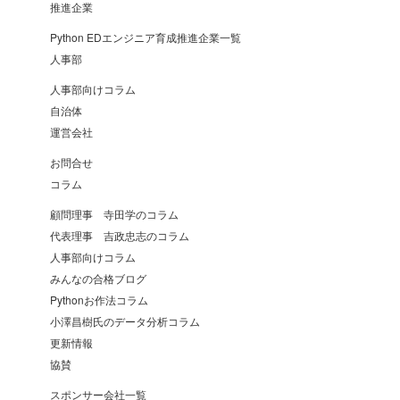
推進企業
Python EDエンジニア育成推進企業一覧
人事部
人事部向けコラム
自治体
運営会社
お問合せ
コラム
顧問理事 寺田学のコラム
代表理事 吉政忠志のコラム
人事部向けコラム
みんなの合格ブログ
Pythonお作法コラム
小澤昌樹氏のデータ分析コラム
更新情報
協賛
スポンサー会社一覧