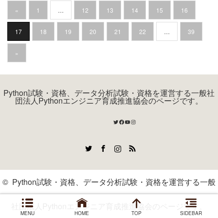
«
1
…
12
13
14
15
16
17
18
19
20
21
22
…
39
»
Python試験・資格、データ分析試験・資格を運営する一般社
団法人Pythonエンジニア育成推進協会のページです。
Twitter
Facebook
YouTube
Instagram
Twitter
Facebook
Instagram
RSS
©
Python試験・資格、データ分析試験・資格を運営する一般
社団法人Pythonエンジニア育成推進協会のページです。
MENU
HOME
TOP
SIDEBAR