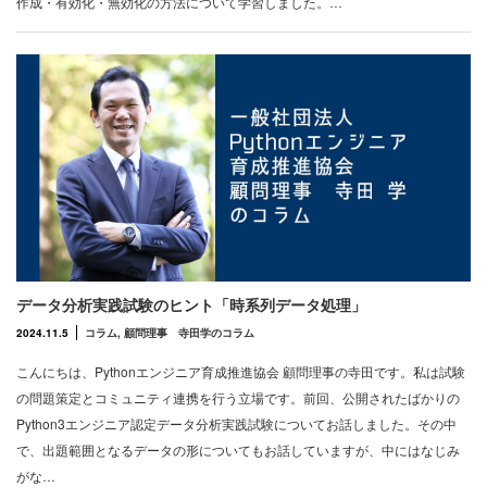
作成・有効化・無効化の方法について学習しました。…
データ分析実践試験のヒント「時系列データ処理」
2024.11.5
コラム
,
顧問理事 寺田学のコラム
こんにちは、Pythonエンジニア育成推進協会 顧問理事の寺田です。私は試験
の問題策定とコミュニティ連携を行う立場です。前回、公開されたばかりの
Python3エンジニア認定データ分析実践試験についてお話しました。その中
で、出題範囲となるデータの形についてもお話していますが、中にはなじみ
がな…