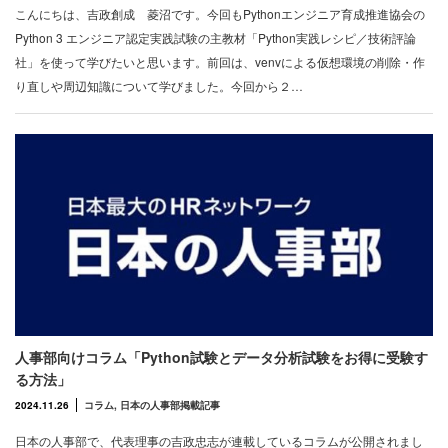
こんにちは、吉政創成 菱沼です。今回もPythonエンジニア育成推進協会の
Python 3 エンジニア認定実践試験の主教材「Python実践レシピ／技術評論
社」を使って学びたいと思います。前回は、venvによる仮想環境の削除・作
り直しや周辺知識について学びました。今回から２…
人事部向けコラム「Python試験とデータ分析試験をお得に受験す
る方法」
2024.11.26
コラム
,
日本の人事部掲載記事
日本の人事部で、代表理事の吉政忠志が連載しているコラムが公開されまし