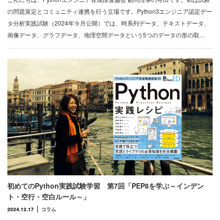
の問題策定とコミュニティ連携を行う立場です。Python3エンジニア認定デー
タ分析実践試験（2024年９月公開）では、時系列データ、テキストデータ、
画像データ、グラフデータ、地理空間データという5つのデータの形の取…
初めてのPython実践試験学習 第7回「PEP8を学ぶ～インデン
ト・空行・空白ルール～」
2024.12.17
コラム