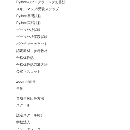
Pythonのプログラミングお作法
スキルマップ/受験ステップ
Python基礎試験
Python実践試験
データ分析試験
データ分析実践試験
バウチャーチケット
認定教材・参考教材
合格体験記
合格体験記応募方法
公式マスコット
Zoom用背景
事例
育成事例応募方法
スクール
認定スクール紹介
学校法人
インテグレーター