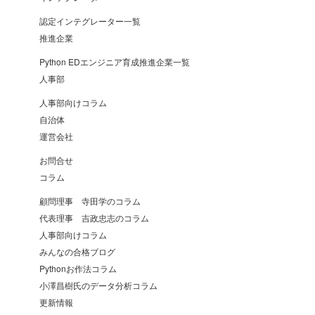
認定インテグレーター一覧
推進企業
Python EDエンジニア育成推進企業一覧
人事部
人事部向けコラム
自治体
運営会社
お問合せ
コラム
顧問理事 寺田学のコラム
代表理事 吉政忠志のコラム
人事部向けコラム
みんなの合格ブログ
Pythonお作法コラム
小澤昌樹氏のデータ分析コラム
更新情報