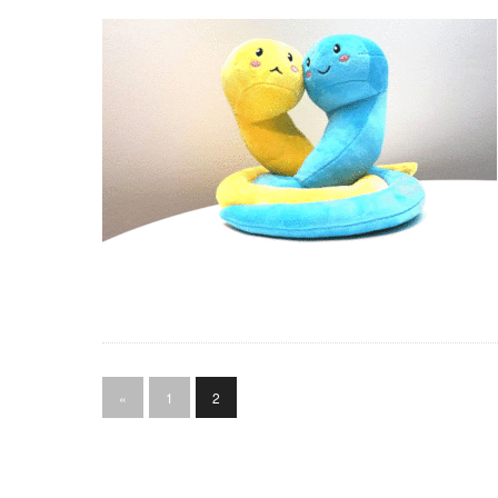
«
1
2