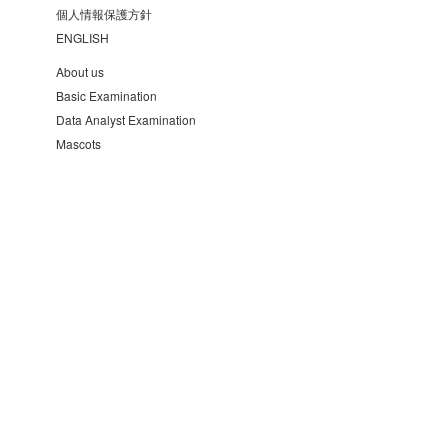
個人情報保護方針
ENGLISH
About us
Basic Examination
Data Analyst Examination
Mascots