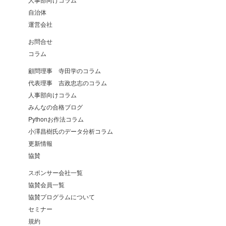
自治体
運営会社
お問合せ
コラム
顧問理事 寺田学のコラム
代表理事 吉政忠志のコラム
人事部向けコラム
みんなの合格ブログ
Pythonお作法コラム
小澤昌樹氏のデータ分析コラム
更新情報
協賛
スポンサー会社一覧
協賛会員一覧
協賛プログラムについて
セミナー
規約