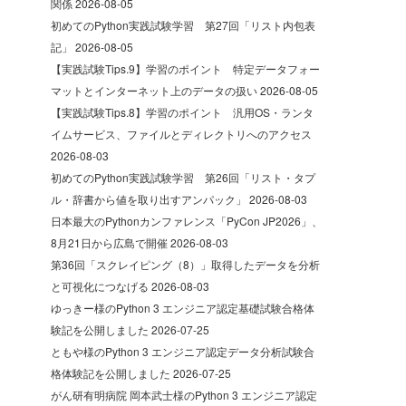
関係
2026-08-05
初めてのPython実践試験学習 第27回「リスト内包表
記」
2026-08-05
【実践試験Tips.9】学習のポイント 特定データフォー
マットとインターネット上のデータの扱い
2026-08-05
【実践試験Tips.8】学習のポイント 汎用OS・ランタ
イムサービス、ファイルとディレクトリへのアクセス
2026-08-03
初めてのPython実践試験学習 第26回「リスト・タプ
ル・辞書から値を取り出すアンパック」
2026-08-03
日本最大のPythonカンファレンス「PyCon JP2026」、
8月21日から広島で開催
2026-08-03
第36回「スクレイピング（8）」取得したデータを分析
と可視化につなげる
2026-08-03
ゆっきー様のPython 3 エンジニア認定基礎試験合格体
験記を公開しました
2026-07-25
ともや様のPython 3 エンジニア認定データ分析試験合
格体験記を公開しました
2026-07-25
がん研有明病院 岡本武士様のPython 3 エンジニア認定