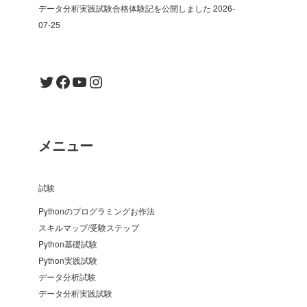
データ分析実践試験合格体験記を公開しました
2026-
07-25
Twitter
Facebook
YouTube
Instagram
メニュー
試験
Pythonのプログラミングお作法
スキルマップ/受験ステップ
Python基礎試験
Python実践試験
データ分析試験
データ分析実践試験