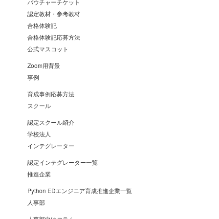
バウチャーチケット
認定教材・参考教材
合格体験記
合格体験記応募方法
公式マスコット
Zoom用背景
事例
育成事例応募方法
スクール
認定スクール紹介
学校法人
インテグレーター
認定インテグレーター一覧
推進企業
Python EDエンジニア育成推進企業一覧
人事部
人事部向けコラム