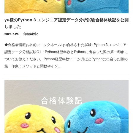
yu様のPython 3 エンジニア認定データ分析試験合格体験記を公開
しました
2026.7.25
合格体験記
◆合格者情報お名前orニックネーム: yu合格された試験: Python 3 エンジニア
認定データ分析試験Q1：Python経歴年数とPythonに出会った際の第一印象に
ついてお教えください。Python経歴年数:：一か月ほどPythonに出会った際の
第一印象：メソッドと関数やイン…