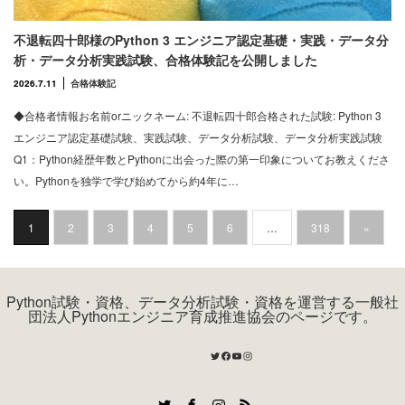
不退転四十郎様のPython 3 エンジニア認定基礎・実践・データ分
析・データ分析実践試験、合格体験記を公開しました
2026.7.11
合格体験記
◆合格者情報お名前orニックネーム: 不退転四十郎合格された試験: Python 3
エンジニア認定基礎試験、実践試験、データ分析試験、データ分析実践試験
Q1：Python経歴年数とPythonに出会った際の第一印象についてお教えくださ
い。Pythonを独学で学び始めてから約4年に…
1
2
3
4
5
6
…
318
»
Python試験・資格、データ分析試験・資格を運営する一般社
団法人Pythonエンジニア育成推進協会のページです。
Twitter
Facebook
YouTube
Instagram
Twitter
Facebook
Instagram
RSS