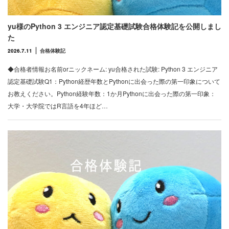
yu様のPython 3 エンジニア認定基礎試験合格体験記を公開しまし
た
2026.7.11
合格体験記
◆合格者情報お名前orニックネーム: yu合格された試験: Python 3 エンジニア
認定基礎試験Q1：Python経歴年数とPythonに出会った際の第一印象について
お教えください。Python経験年数：1か月Pythonに出会った際の第一印象：
大学・大学院ではR言語を4年ほど…