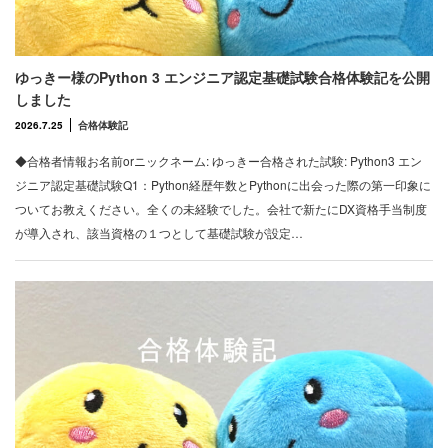
ゆっきー様のPython 3 エンジニア認定基礎試験合格体験記を公開
しました
2026.7.25
合格体験記
◆合格者情報お名前orニックネーム: ゆっきー合格された試験: Python3 エン
ジニア認定基礎試験Q1：Python経歴年数とPythonに出会った際の第一印象に
ついてお教えください。全くの未経験でした。会社で新たにDX資格手当制度
が導入され、該当資格の１つとして基礎試験が設定…