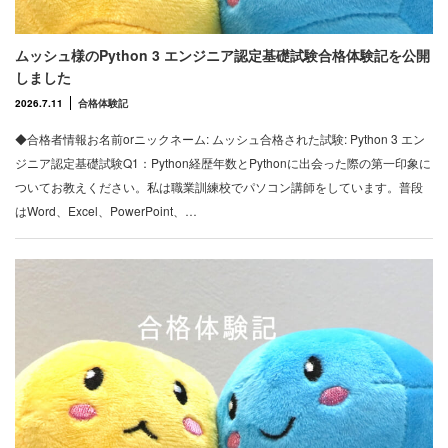
ムッシュ様のPython 3 エンジニア認定基礎試験合格体験記を公開
しました
2026.7.11
合格体験記
◆合格者情報お名前orニックネーム: ムッシュ合格された試験: Python 3 エン
ジニア認定基礎試験Q1：Python経歴年数とPythonに出会った際の第一印象に
ついてお教えください。私は職業訓練校でパソコン講師をしています。普段
はWord、Excel、PowerPoint、…