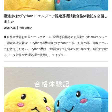
寝過ぎ様のPython 3 エンジニア認定基礎試験合格体験記を公開し
ました
2026.7.25
合格体験記
◆合格者情報お名前orニックネーム: 寝過ぎ合格された試験: Python3エンジニ
ア認定基礎試験Q1：Python経歴年数とPythonに出会った際の第一印象につい
てお教えください。Python歴は、大学院時代を含めて約1年です。研究におけ
るデータ計算や数理処理で使用し、ライブラ…