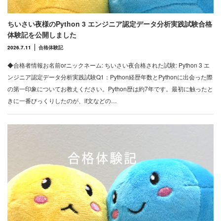
ちいさい夜様のPython 3 エンジニア認定データ分析実践試験合格
体験記を公開しました
2026.7.11
合格体験記
◆合格者情報お名前orニックネーム: ちいさい夜合格された試験: Python 3 エ
ンジニア認定データ分析実践試験Q1：Python経歴年数とPythonに出会った際
の第一印象についてお教えください。Python歴は約7年です。最初に触ったと
きに一番びっくりしたのが、if文などの…