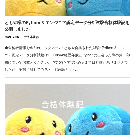
ともや様のPython 3 エンジニア認定データ分析試験合格体験記を
公開しました
2026.7.25
合格体験記
◆合格者情報お名前orニックネーム: ともや合格された試験: Python 3 エンジ
ニア認定データ分析試験Q1：Python経歴年数とPythonに出会った際の第一印
象についてお教えください。Pythonを学び始めるまでは経験がありませんで
したが、実際に触れてみると、C言語と比べ…