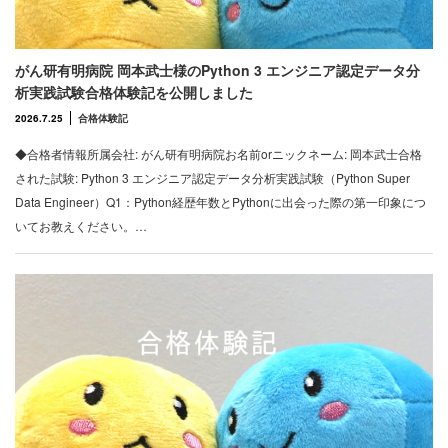
がん研有明病院 岡本武士様のPython 3 エンジニア認定データ分
析実践試験合格体験記を公開しました
2026.7.25
合格体験記
◆合格者情報所属会社: がん研有明病院お名前orニックネーム: 岡本武士合格
された試験: Python 3 エンジニア認定データ分析実践試験（Python Super
Data Engineer）Q1：Python経歴年数とPythonに出会った際の第一印象につ
いてお教えください。…