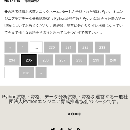
2021.10.16
合格体験記
◆合格者情報お名前orニックネーム: ゆーじん合格された試験: Python 3 エン
ジニア認定データ分析試験Q1：Python経歴年数とPythonに出会った際の第一
印象についてお教えください。未経験、非常に分かりやすい構成になってい
て今まで様々な言語を学ぼうと思っては手つかずで来ていた…
«
1
…
230
231
232
233
234
235
236
237
238
239
240
…
318
»
Python試験・資格、データ分析試験・資格を運営する一般社
団法人Pythonエンジニア育成推進協会のページです。
Twitter
Facebook
YouTube
Instagram
Twitter
Facebook
Instagram
RSS