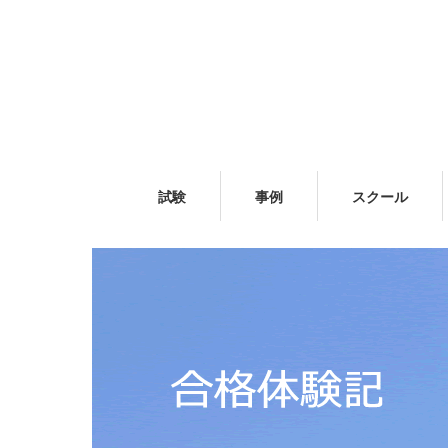
試験
事例
スクール