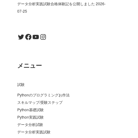
データ分析実践試験合格体験記を公開しました
2026-
07-25
Twitter
Facebook
YouTube
Instagram
メニュー
試験
Pythonのプログラミングお作法
スキルマップ/受験ステップ
Python基礎試験
Python実践試験
データ分析試験
データ分析実践試験