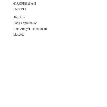
個人情報保護方針
ENGLISH
About us
Basic Examination
Data Analyst Examination
Mascots