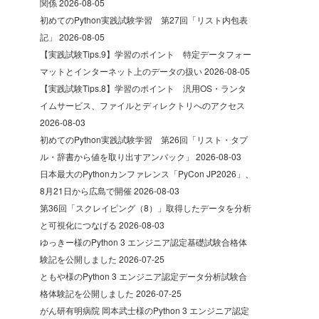
関係
2026-08-05
初めてのPython実践試験学習 第27回「リスト内包表
記」
2026-08-05
【実践試験Tips.9】学習のポイント 特定データフォー
マットとインターネット上のデータの扱い
2026-08-05
【実践試験Tips.8】学習のポイント 汎用OS・ランタ
イムサービス、ファイルとディレクトリへのアクセス
2026-08-03
初めてのPython実践試験学習 第26回「リスト・タプ
ル・辞書から値を取り出すアンパック」
2026-08-03
日本最大のPythonカンファレンス「PyCon JP2026」、
8月21日から広島で開催
2026-08-03
第36回「スクレイピング（8）」取得したデータを分析
と可視化につなげる
2026-08-03
ゆっきー様のPython 3 エンジニア認定基礎試験合格体
験記を公開しました
2026-07-25
ともや様のPython 3 エンジニア認定データ分析試験合
格体験記を公開しました
2026-07-25
がん研有明病院 岡本武士様のPython 3 エンジニア認定