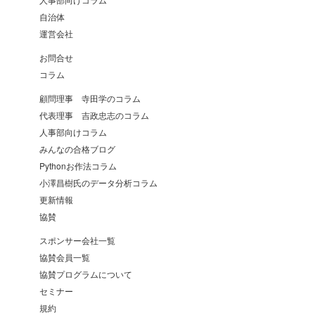
自治体
運営会社
お問合せ
コラム
顧問理事 寺田学のコラム
代表理事 吉政忠志のコラム
人事部向けコラム
みんなの合格ブログ
Pythonお作法コラム
小澤昌樹氏のデータ分析コラム
更新情報
協賛
スポンサー会社一覧
協賛会員一覧
協賛プログラムについて
セミナー
規約