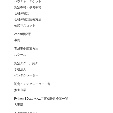
バウチャーチケット
認定教材・参考教材
合格体験記
合格体験記応募方法
公式マスコット
Zoom用背景
事例
育成事例応募方法
スクール
認定スクール紹介
学校法人
インテグレーター
認定インテグレーター一覧
推進企業
Python EDエンジニア育成推進企業一覧
人事部
人事部向けコラム