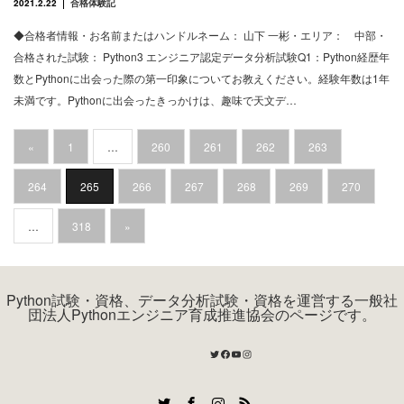
2021.2.22
合格体験記
◆合格者情報・お名前またはハンドルネーム： 山下 一彬・エリア： 中部・
合格された試験： Python3 エンジニア認定データ分析試験Q1：Python経歴年
数とPythonに出会った際の第一印象についてお教えください。経験年数は1年
未満です。Pythonに出会ったきっかけは、趣味で天文デ…
«
1
…
260
261
262
263
264
265
266
267
268
269
270
…
318
»
Python試験・資格、データ分析試験・資格を運営する一般社
団法人Pythonエンジニア育成推進協会のページです。
Twitter
Facebook
YouTube
Instagram
Twitter
Facebook
Instagram
RSS