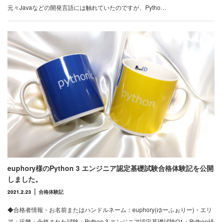
元々Javaなどの開発言語には触れていたのですが、Pytho…
euphory様のPython 3 エンジニア認定基礎試験合格体験記を公開
しました。
2021.2.23
合格体験記
◆合格者情報・お名前またはハンドルネーム：euphory(ゆーふぉりー)・エリ
ア：近畿・合格された試験：Python 3 エンジニア認定基礎試験Q1：Python経