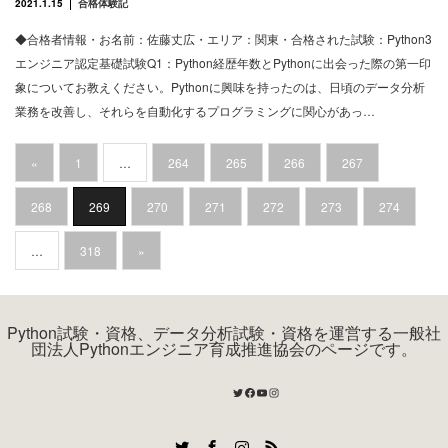
2021.1.15
合格体験記
◆合格者情報・お名前：佐藤丈広・エリア：関東・合格された試験：Python3
エンジニア認定基礎試験Q1：Python経歴年数とPythonに出会った際の第一印
象についてお教えください。Pythonに興味を持ったのは、日頃のデータ分析
業務を改善し、それらを自動化するプログラミングに関心があっ…
«
1
…
264
265
266
267
268
269
270
271
272
273
274
…
318
»
Python試験・資格、データ分析試験・資格を運営する一般社
団法人Pythonエンジニア育成推進協会のページです。
Twitter
Facebook
YouTube
Instagram
Twitter
Facebook
Instagram
RSS