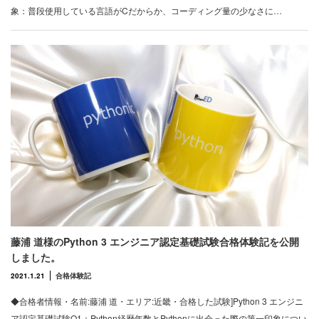
象：普段使用している言語がCだからか、コーディング量の少なさに…
藤浦 道様のPython 3 エンジニア認定基礎試験合格体験記を公開
しました。
2021.1.21
合格体験記
◆合格者情報・名前:藤浦 道・エリア:近畿・合格した試験]Python 3 エンジニ
ア認定基礎試験Q1：Python経歴年数とPythonに出会った際の第一印象につい