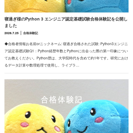
寝過ぎ様のPython 3 エンジニア認定基礎試験合格体験記を公開し
ました
2026.7.25
合格体験記
◆合格者情報お名前orニックネーム: 寝過ぎ合格された試験: Python3エンジニ
ア認定基礎試験Q1：Python経歴年数とPythonに出会った際の第一印象につい
てお教えください。Python歴は、大学院時代を含めて約1年です。研究におけ
るデータ計算や数理処理で使用し、ライブラ…