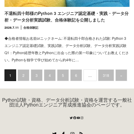
不退転四十郎様のPython 3 エンジニア認定基礎・実践・データ分
析・データ分析実践試験、合格体験記を公開しました
2026.7.11
合格体験記
◆合格者情報お名前orニックネーム: 不退転四十郎合格された試験: Python 3
エンジニア認定基礎試験、実践試験、データ分析試験、データ分析実践試験
Q1：Python経歴年数とPythonに出会った際の第一印象についてお教えくださ
い。Pythonを独学で学び始めてから約4年に…
1
2
3
4
5
6
…
318
»
Python試験・資格、データ分析試験・資格を運営する一般社
団法人Pythonエンジニア育成推進協会のページです。
Twitter
Facebook
YouTube
Instagram
Twitter
Facebook
Instagram
RSS