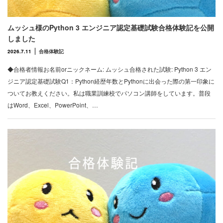
ムッシュ様のPython 3 エンジニア認定基礎試験合格体験記を公開
しました
2026.7.11
合格体験記
◆合格者情報お名前orニックネーム: ムッシュ合格された試験: Python 3 エン
ジニア認定基礎試験Q1：Python経歴年数とPythonに出会った際の第一印象に
ついてお教えください。私は職業訓練校でパソコン講師をしています。普段
はWord、Excel、PowerPoint、…