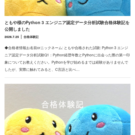
ともや様のPython 3 エンジニア認定データ分析試験合格体験記を
公開しました
2026.7.25
合格体験記
◆合格者情報お名前orニックネーム: ともや合格された試験: Python 3 エンジ
ニア認定データ分析試験Q1：Python経歴年数とPythonに出会った際の第一印
象についてお教えください。Pythonを学び始めるまでは経験がありませんで
したが、実際に触れてみると、C言語と比べ…