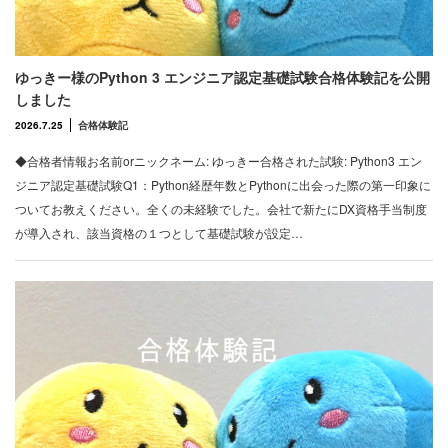
ゆっきー様のPython 3 エンジニア認定基礎試験合格体験記を公開
しました
2026.7.25
合格体験記
◆合格者情報お名前orニックネーム: ゆっきー合格された試験: Python3 エン
ジニア認定基礎試験Q1：Python経歴年数とPythonに出会った際の第一印象に
ついてお教えください。全くの未経験でした。会社で新たにDX資格手当制度
が導入され、該当資格の１つとして基礎試験が設定…