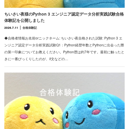
ちいさい夜様のPython 3 エンジニア認定データ分析実践試験合格
体験記を公開しました
2026.7.11
合格体験記
◆合格者情報お名前orニックネーム: ちいさい夜合格された試験: Python 3 エ
ンジニア認定データ分析実践試験Q1：Python経歴年数とPythonに出会った際
の第一印象についてお教えください。Python歴は約7年です。最初に触ったと
きに一番びっくりしたのが、if文などの…