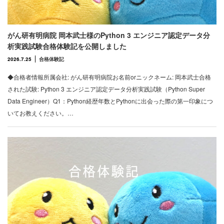
がん研有明病院 岡本武士様のPython 3 エンジニア認定データ分
析実践試験合格体験記を公開しました
2026.7.25
合格体験記
◆合格者情報所属会社: がん研有明病院お名前orニックネーム: 岡本武士合格
された試験: Python 3 エンジニア認定データ分析実践試験（Python Super
Data Engineer）Q1：Python経歴年数とPythonに出会った際の第一印象につ
いてお教えください。…