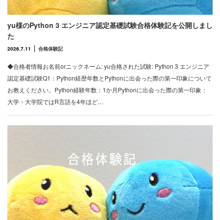
yu様のPython 3 エンジニア認定基礎試験合格体験記を公開しまし
た
2026.7.11
合格体験記
◆合格者情報お名前orニックネーム: yu合格された試験: Python 3 エンジニア
認定基礎試験Q1：Python経歴年数とPythonに出会った際の第一印象について
お教えください。Python経験年数：1か月Pythonに出会った際の第一印象：
大学・大学院ではR言語を4年ほど…