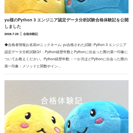
yu様のPython 3 エンジニア認定データ分析試験合格体験記を公開
しました
2026.7.25
合格体験記
◆合格者情報お名前orニックネーム: yu合格された試験: Python 3 エンジニア
認定データ分析試験Q1：Python経歴年数とPythonに出会った際の第一印象に
ついてお教えください。Python経歴年数:：一か月ほどPythonに出会った際の
第一印象：メソッドと関数やイン…