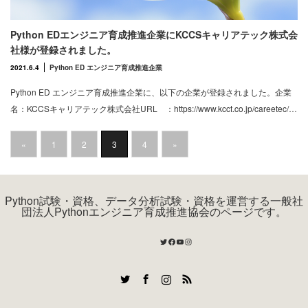
Python EDエンジニア育成推進企業にKCCSキャリアテック株式会
社様が登録されました。
2021.6.4
Python ED エンジニア育成推進企業
Python ED エンジニア育成推進企業に、以下の企業が登録されました。企業
名：KCCSキャリアテック株式会社URL ：https://www.kcct.co.jp/careetec/…
«
1
2
3
4
»
Python試験・資格、データ分析試験・資格を運営する一般社
団法人Pythonエンジニア育成推進協会のページです。
Twitter
Facebook
YouTube
Instagram
Twitter
Facebook
Instagram
RSS