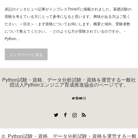
表記のインタビュー記事がインプレスThinkITに掲載されました。基礎試験の
受験を考えている方にとって参考になると思います。興味がある方はご覧く
ださい。＜目次＞・まず資格についてお伺いします。概要と傾向、受験者数
について教えてください。・どのような方が受験されているのですか。・
Python…
トップページに戻る
Python試験・資格、データ分析試験・資格を運営する一般社
団法人Pythonエンジニア育成推進協会のページです。
Twitter
Facebook
YouTube
Instagram
Twitter
Facebook
Instagram
RSS
©
Python試験・資格、データ分析試験・資格を運営する一般