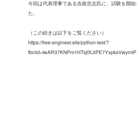
今回は代表理事である吉政忠志氏に、試験を開始
た。
（この続きは以下をご覧ください）
https://free-engineer.site/python-test/?
fbclid=IwAR37KNPm1HTsjfXJiPE7YxpksVwymlP1j