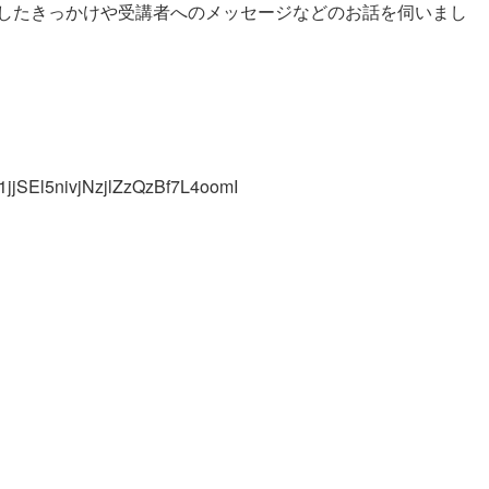
したきっかけや受講者へのメッセージなどのお話を伺いまし
jSEl5nivjNzjlZzQzBf7L4oomI