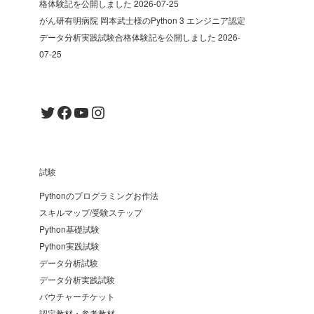
格体験記を公開しました
2026-07-25
がん研有明病院 岡本武士様のPython 3 エンジニア認定
データ分析実践試験合格体験記を公開しました
2026-
07-25
Twitter
Facebook
YouTube
Instagram
試験
Pythonのプログラミングお作法
スキルマップ/受験ステップ
Python基礎試験
Python実践試験
データ分析試験
データ分析実践試験
バウチャーチケット
認定教材・参考教材