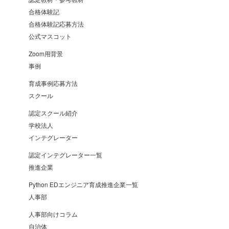
合格体験記
合格体験記応募方法
公式マスコット
Zoom用背景
事例
育成事例応募方法
スクール
認定スクール紹介
学校法人
インテグレーター
認定インテグレーター一覧
推進企業
Python EDエンジニア育成推進企業一覧
人事部
人事部向けコラム
自治体