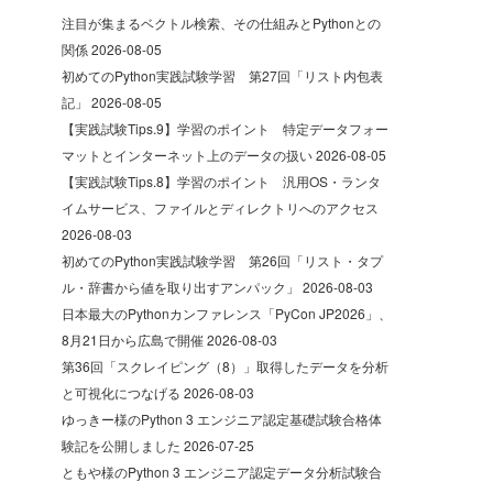
注目が集まるベクトル検索、その仕組みとPythonとの
関係
2026-08-05
初めてのPython実践試験学習 第27回「リスト内包表
記」
2026-08-05
【実践試験Tips.9】学習のポイント 特定データフォー
マットとインターネット上のデータの扱い
2026-08-05
【実践試験Tips.8】学習のポイント 汎用OS・ランタ
イムサービス、ファイルとディレクトリへのアクセス
2026-08-03
初めてのPython実践試験学習 第26回「リスト・タプ
ル・辞書から値を取り出すアンパック」
2026-08-03
日本最大のPythonカンファレンス「PyCon JP2026」、
8月21日から広島で開催
2026-08-03
第36回「スクレイピング（8）」取得したデータを分析
と可視化につなげる
2026-08-03
ゆっきー様のPython 3 エンジニア認定基礎試験合格体
験記を公開しました
2026-07-25
ともや様のPython 3 エンジニア認定データ分析試験合