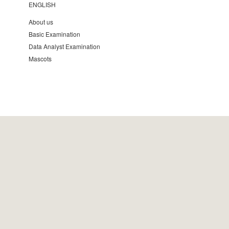
ENGLISH
About us
Basic Examination
Data Analyst Examination
Mascots