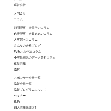
運営会社
お問合せ
コラム
顧問理事 寺田学のコラム
代表理事 吉政忠志のコラム
人事部向けコラム
みんなの合格ブログ
Pythonお作法コラム
小澤昌樹氏のデータ分析コラム
更新情報
協賛
スポンサー会社一覧
協賛会員一覧
協賛プログラムについて
セミナー
規約
個人情報保護方針