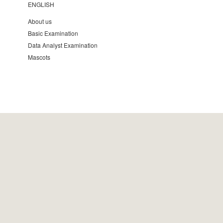
ENGLISH
About us
Basic Examination
Data Analyst Examination
Mascots