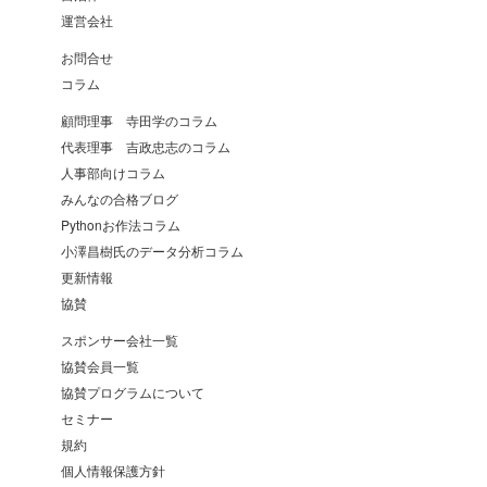
運営会社
お問合せ
コラム
顧問理事 寺田学のコラム
代表理事 吉政忠志のコラム
人事部向けコラム
みんなの合格ブログ
Pythonお作法コラム
小澤昌樹氏のデータ分析コラム
更新情報
協賛
スポンサー会社一覧
協賛会員一覧
協賛プログラムについて
セミナー
規約
個人情報保護方針