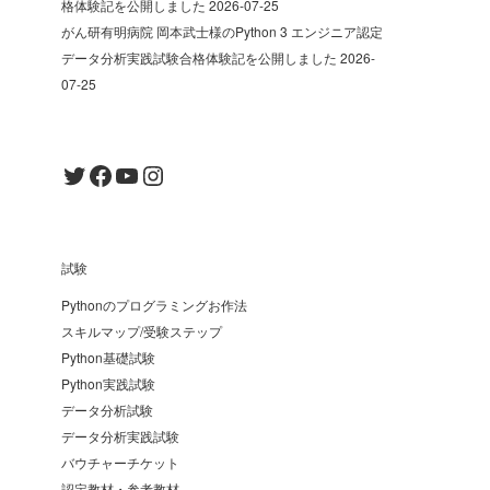
格体験記を公開しました
2026-07-25
がん研有明病院 岡本武士様のPython 3 エンジニア認定
データ分析実践試験合格体験記を公開しました
2026-
07-25
Twitter
Facebook
YouTube
Instagram
試験
Pythonのプログラミングお作法
スキルマップ/受験ステップ
Python基礎試験
Python実践試験
データ分析試験
データ分析実践試験
バウチャーチケット
認定教材・参考教材