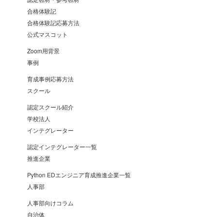
合格体験記
合格体験記応募方法
公式マスコット
Zoom用背景
事例
育成事例応募方法
スクール
認定スクール紹介
学校法人
インテグレーター
認定インテグレーター一覧
推進企業
Python EDエンジニア育成推進企業一覧
人事部
人事部向けコラム
自治体