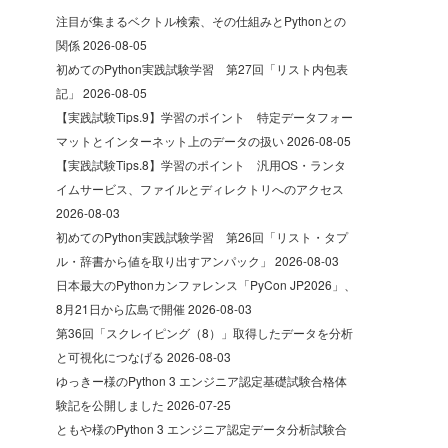
注目が集まるベクトル検索、その仕組みとPythonとの
関係
2026-08-05
初めてのPython実践試験学習 第27回「リスト内包表
記」
2026-08-05
【実践試験Tips.9】学習のポイント 特定データフォー
マットとインターネット上のデータの扱い
2026-08-05
【実践試験Tips.8】学習のポイント 汎用OS・ランタ
イムサービス、ファイルとディレクトリへのアクセス
2026-08-03
初めてのPython実践試験学習 第26回「リスト・タプ
ル・辞書から値を取り出すアンパック」
2026-08-03
日本最大のPythonカンファレンス「PyCon JP2026」、
8月21日から広島で開催
2026-08-03
第36回「スクレイピング（8）」取得したデータを分析
と可視化につなげる
2026-08-03
ゆっきー様のPython 3 エンジニア認定基礎試験合格体
験記を公開しました
2026-07-25
ともや様のPython 3 エンジニア認定データ分析試験合