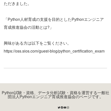
ただきました。
「Python人材育成の支援を目的としたPythonエンジニア
育成推進協会の活動とは?」
興味がある方は以下をご覧ください。
https://oss.sios.com/guest-blog/python_certification_exam
Python試験・資格、データ分析試験・資格を運営する一般社
団法人Pythonエンジニア育成推進協会のページです。
Twitter
Facebook
YouTube
Instagram