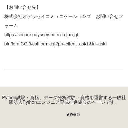
【お問い合せ先】
株式会社オデッセイコミュニケーションズ お問い合せフ
ォーム
https://secure.odyssey-com.co.jp/.cgi-
bin/formCGI3/callform.cgi?pn=client_ask1&fn=ask1
Python試験・資格、データ分析試験・資格を運営する一般社
団法人Pythonエンジニア育成推進協会のページです。
Twitter
Facebook
YouTube
Instagram
Twitter
Facebook
Instagram
RSS