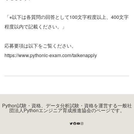
「※以下は各質問の回答として100文字程度以上、400文字
程度以内で記載ください。」
応募要項は以下をご覧ください。
https://www.pythonic-exam.com/taikenapply
Python試験・資格、データ分析試験・資格を運営する一般社
団法人Pythonエンジニア育成推進協会のページです。
Twitter
Facebook
YouTube
Instagram