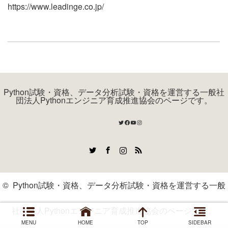
https://www.leadinge.co.jp/
Python試験・資格、データ分析試験・資格を運営する一般社
団法人Pythonエンジニア育成推進協会のページです。
Twitter
Facebook
YouTube
Instagram
Twitter
Facebook
Instagram
RSS
©
Python試験・資格、データ分析試験・資格を運営する一般
社団法人Pythonエンジニア育成推進協会のページです。
MENU
HOME
TOP
SIDEBAR