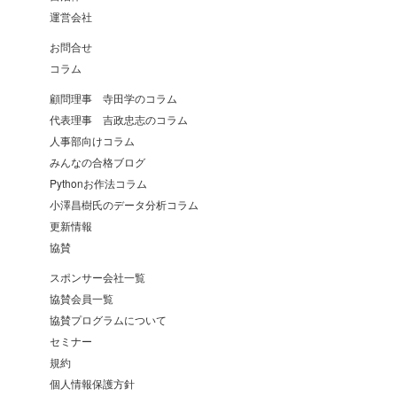
運営会社
お問合せ
コラム
顧問理事 寺田学のコラム
代表理事 吉政忠志のコラム
人事部向けコラム
みんなの合格ブログ
Pythonお作法コラム
小澤昌樹氏のデータ分析コラム
更新情報
協賛
スポンサー会社一覧
協賛会員一覧
協賛プログラムについて
セミナー
規約
個人情報保護方針