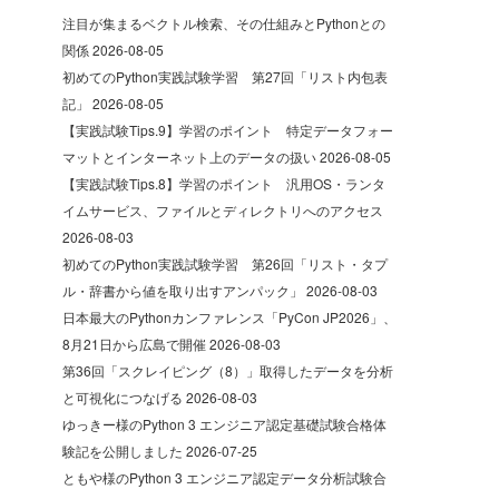
注目が集まるベクトル検索、その仕組みとPythonとの
関係
2026-08-05
初めてのPython実践試験学習 第27回「リスト内包表
記」
2026-08-05
【実践試験Tips.9】学習のポイント 特定データフォー
マットとインターネット上のデータの扱い
2026-08-05
【実践試験Tips.8】学習のポイント 汎用OS・ランタ
イムサービス、ファイルとディレクトリへのアクセス
2026-08-03
初めてのPython実践試験学習 第26回「リスト・タプ
ル・辞書から値を取り出すアンパック」
2026-08-03
日本最大のPythonカンファレンス「PyCon JP2026」、
8月21日から広島で開催
2026-08-03
第36回「スクレイピング（8）」取得したデータを分析
と可視化につなげる
2026-08-03
ゆっきー様のPython 3 エンジニア認定基礎試験合格体
験記を公開しました
2026-07-25
ともや様のPython 3 エンジニア認定データ分析試験合