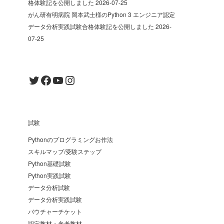
格体験記を公開しました
2026-07-25
がん研有明病院 岡本武士様のPython 3 エンジニア認定
データ分析実践試験合格体験記を公開しました
2026-
07-25
Twitter
Facebook
YouTube
Instagram
試験
Pythonのプログラミングお作法
スキルマップ/受験ステップ
Python基礎試験
Python実践試験
データ分析試験
データ分析実践試験
バウチャーチケット
認定教材・参考教材