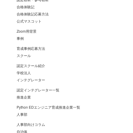
合格体験記
合格体験記応募方法
公式マスコット
Zoom用背景
事例
育成事例応募方法
スクール
認定スクール紹介
学校法人
インテグレーター
認定インテグレーター一覧
推進企業
Python EDエンジニア育成推進企業一覧
人事部
人事部向けコラム
自治体