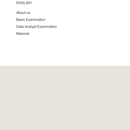
ENGLISH
About us
Basic Examination
Data Analyst Examination
Mascots