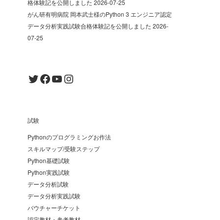
格体験記を公開しました
2026-07-25
がん研有明病院 岡本武士様のPython 3 エンジニア認定
データ分析実践試験合格体験記を公開しました
2026-
07-25
Twitter
Facebook
YouTube
Instagram
試験
Pythonのプログラミングお作法
スキルマップ/受験ステップ
Python基礎試験
Python実践試験
データ分析試験
データ分析実践試験
バウチャーチケット
認定教材・参考教材