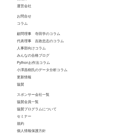
運営会社
お問合せ
コラム
顧問理事 寺田学のコラム
代表理事 吉政忠志のコラム
人事部向けコラム
みんなの合格ブログ
Pythonお作法コラム
小澤昌樹氏のデータ分析コラム
更新情報
協賛
スポンサー会社一覧
協賛会員一覧
協賛プログラムについて
セミナー
規約
個人情報保護方針