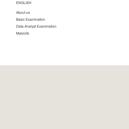
ENGLISH
About us
Basic Examination
Data Analyst Examination
Mascots