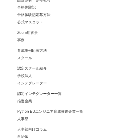
合格体験記
合格体験記応募方法
公式マスコット
Zoom用背景
事例
育成事例応募方法
スクール
認定スクール紹介
学校法人
インテグレーター
認定インテグレーター一覧
推進企業
Python EDエンジニア育成推進企業一覧
人事部
人事部向けコラム
自治体