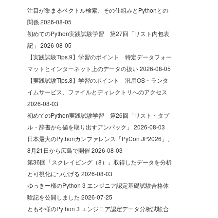
注目が集まるベクトル検索、その仕組みとPythonとの
関係
2026-08-05
初めてのPython実践試験学習 第27回「リスト内包表
記」
2026-08-05
【実践試験Tips.9】学習のポイント 特定データフォー
マットとインターネット上のデータの扱い
2026-08-05
【実践試験Tips.8】学習のポイント 汎用OS・ランタ
イムサービス、ファイルとディレクトリへのアクセス
2026-08-03
初めてのPython実践試験学習 第26回「リスト・タプ
ル・辞書から値を取り出すアンパック」
2026-08-03
日本最大のPythonカンファレンス「PyCon JP2026」、
8月21日から広島で開催
2026-08-03
第36回「スクレイピング（8）」取得したデータを分析
と可視化につなげる
2026-08-03
ゆっきー様のPython 3 エンジニア認定基礎試験合格体
験記を公開しました
2026-07-25
ともや様のPython 3 エンジニア認定データ分析試験合