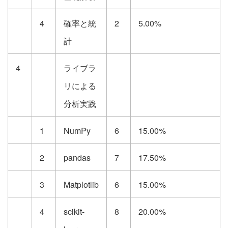
4
確率と統
2
5.00%
計
4
ライブラ
リによる
分析実践
1
NumPy
6
15.00%
2
pandas
7
17.50%
3
Matplotlib
6
15.00%
4
scikit-
8
20.00%