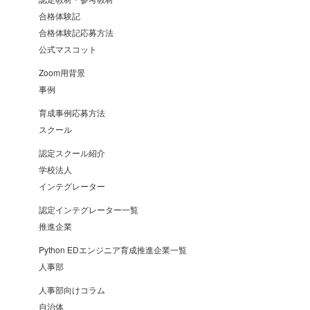
合格体験記
合格体験記応募方法
公式マスコット
Zoom用背景
事例
育成事例応募方法
スクール
認定スクール紹介
学校法人
インテグレーター
認定インテグレーター一覧
推進企業
Python EDエンジニア育成推進企業一覧
人事部
人事部向けコラム
自治体