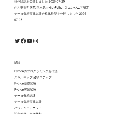
格体験記を公開しました
2026-07-25
がん研有明病院 岡本武士様のPython 3 エンジニア認定
データ分析実践試験合格体験記を公開しました
2026-
07-25
Twitter
Facebook
YouTube
Instagram
試験
Pythonのプログラミングお作法
スキルマップ/受験ステップ
Python基礎試験
Python実践試験
データ分析試験
データ分析実践試験
バウチャーチケット
認定教材・参考教材