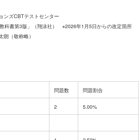
ョンズCBTテストセンター
教科書第3版」（翔泳社） ※2026年1月5日からの改定箇所
真太朗（敬称略）
問題数
問題割合
2
5.00%
1
2.50%