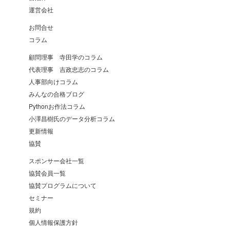
運営会社
お問合せ
コラム
顧問理事 寺田学のコラム
代表理事 吉政忠志のコラム
人事部向けコラム
みんなの合格ブログ
Pythonお作法コラム
小澤昌樹氏のデータ分析コラム
更新情報
協賛
スポンサー会社一覧
協賛会員一覧
協賛プログラムについて
セミナー
規約
個人情報保護方針