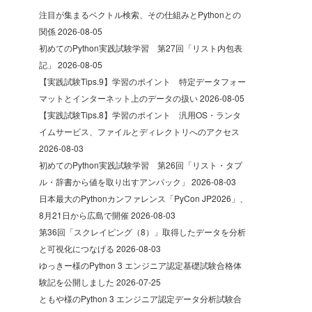
注目が集まるベクトル検索、その仕組みとPythonとの
関係
2026-08-05
初めてのPython実践試験学習 第27回「リスト内包表
記」
2026-08-05
【実践試験Tips.9】学習のポイント 特定データフォー
マットとインターネット上のデータの扱い
2026-08-05
【実践試験Tips.8】学習のポイント 汎用OS・ランタ
イムサービス、ファイルとディレクトリへのアクセス
2026-08-03
初めてのPython実践試験学習 第26回「リスト・タプ
ル・辞書から値を取り出すアンパック」
2026-08-03
日本最大のPythonカンファレンス「PyCon JP2026」、
8月21日から広島で開催
2026-08-03
第36回「スクレイピング（8）」取得したデータを分析
と可視化につなげる
2026-08-03
ゆっきー様のPython 3 エンジニア認定基礎試験合格体
験記を公開しました
2026-07-25
ともや様のPython 3 エンジニア認定データ分析試験合