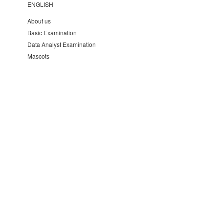
ENGLISH
About us
Basic Examination
Data Analyst Examination
Mascots