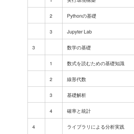
2
Pythonの基礎
3
Jupyter Lab
3
数学の基礎
1
数式を読むための基礎知識
2
線形代数
3
基礎解析
4
確率と統計
4
ライブラリによる分析実践