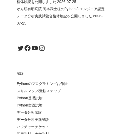
格体験記を公開しました
2026-07-25
がん研有明病院 岡本武士様のPython 3 エンジニア認定
データ分析実践試験合格体験記を公開しました
2026-
07-25
Twitter
Facebook
YouTube
Instagram
試験
Pythonのプログラミングお作法
スキルマップ/受験ステップ
Python基礎試験
Python実践試験
データ分析試験
データ分析実践試験
バウチャーチケット
認定教材・参考教材