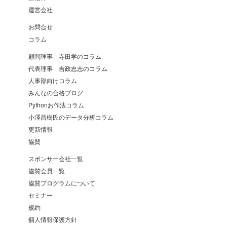
運営会社
お問合せ
コラム
顧問理事 寺田学のコラム
代表理事 吉政忠志のコラム
人事部向けコラム
みんなの合格ブログ
Pythonお作法コラム
小澤昌樹氏のデータ分析コラム
更新情報
協賛
スポンサー会社一覧
協賛会員一覧
協賛プログラムについて
セミナー
規約
個人情報保護方針