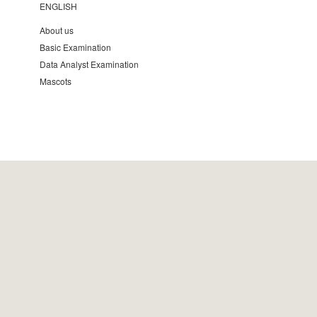
ENGLISH
About us
Basic Examination
Data Analyst Examination
Mascots