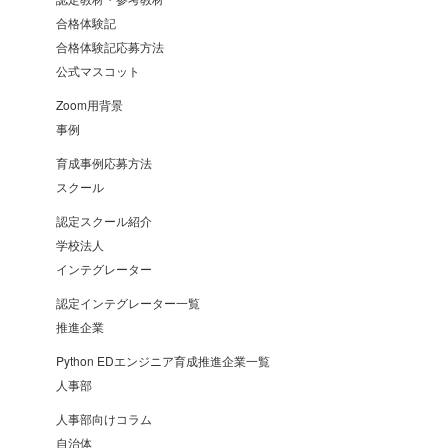
合格体験記
合格体験記応募方法
公式マスコット
Zoom用背景
事例
育成事例応募方法
スクール
認定スクール紹介
学校法人
インテグレーター
認定インテグレーター一覧
推進企業
Python EDエンジニア育成推進企業一覧
人事部
人事部向けコラム
自治体