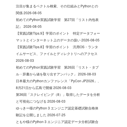
注目が集まるベクトル検索、その仕組みとPythonとの
関係
2026-08-05
初めてのPython実践試験学習 第27回「リスト内包表
記」
2026-08-05
【実践試験Tips.9】学習のポイント 特定データフォー
マットとインターネット上のデータの扱い
2026-08-05
【実践試験Tips.8】学習のポイント 汎用OS・ランタ
イムサービス、ファイルとディレクトリへのアクセス
2026-08-03
初めてのPython実践試験学習 第26回「リスト・タプ
ル・辞書から値を取り出すアンパック」
2026-08-03
日本最大のPythonカンファレンス「PyCon JP2026」、
8月21日から広島で開催
2026-08-03
第36回「スクレイピング（8）」取得したデータを分析
と可視化につなげる
2026-08-03
ゆっきー様のPython 3 エンジニア認定基礎試験合格体
験記を公開しました
2026-07-25
ともや様のPython 3 エンジニア認定データ分析試験合