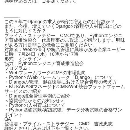
興味がある方は、ご参加ください。
———-
この５年でDjangoの求人が6倍に増えたのは何故か？
また、今後、増えていくDjangoの管理や人材育成にどの
ように対応するか？
プライム・ストラテジー CMOであり、Pythonエンジニ
ア育成推進協会 代表理事の吉政忠志が解説します。興味
がある方は是非この機会にご参加ください。
対象者：Webの保守や統合管理に興味がある企業ユーザー
日時：7月24日（水）16時から17時
形式：オンライン
協力：Pythonエンジニア育成推進協会
プログラム：
・Webフレームワーク/CMSの市場動向
・PythonのWebフレームワーク「Django」について
・Djangoの管理、混在環境における統合管理の考え方
・KUSANAGIマネージド/CMS/Web統合プラットフォーム
サービスのご紹介
・Django統合管理事例のご紹介
＜協賛会社からのお知らせ＞
・Pythonの人材育成について
・Python基礎試験/実践試験、データ分析試験の合格ワン
ポイント
QA
登壇者：プライム・ストラテジー CMO 吉政忠志
詳細とお申し込みは以下をご覧ください。