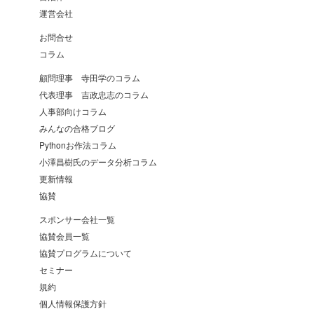
運営会社
お問合せ
コラム
顧問理事 寺田学のコラム
代表理事 吉政忠志のコラム
人事部向けコラム
みんなの合格ブログ
Pythonお作法コラム
小澤昌樹氏のデータ分析コラム
更新情報
協賛
スポンサー会社一覧
協賛会員一覧
協賛プログラムについて
セミナー
規約
個人情報保護方針