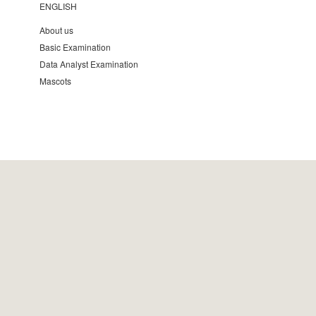
ENGLISH
About us
Basic Examination
Data Analyst Examination
Mascots