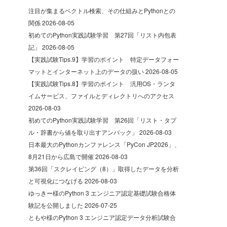
注目が集まるベクトル検索、その仕組みとPythonとの
関係
2026-08-05
初めてのPython実践試験学習 第27回「リスト内包表
記」
2026-08-05
【実践試験Tips.9】学習のポイント 特定データフォー
マットとインターネット上のデータの扱い
2026-08-05
【実践試験Tips.8】学習のポイント 汎用OS・ランタ
イムサービス、ファイルとディレクトリへのアクセス
2026-08-03
初めてのPython実践試験学習 第26回「リスト・タプ
ル・辞書から値を取り出すアンパック」
2026-08-03
日本最大のPythonカンファレンス「PyCon JP2026」、
8月21日から広島で開催
2026-08-03
第36回「スクレイピング（8）」取得したデータを分析
と可視化につなげる
2026-08-03
ゆっきー様のPython 3 エンジニア認定基礎試験合格体
験記を公開しました
2026-07-25
ともや様のPython 3 エンジニア認定データ分析試験合