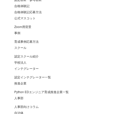
合格体験記
合格体験記応募方法
公式マスコット
Zoom用背景
事例
育成事例応募方法
スクール
認定スクール紹介
学校法人
インテグレーター
認定インテグレーター一覧
推進企業
Python EDエンジニア育成推進企業一覧
人事部
人事部向けコラム
自治体