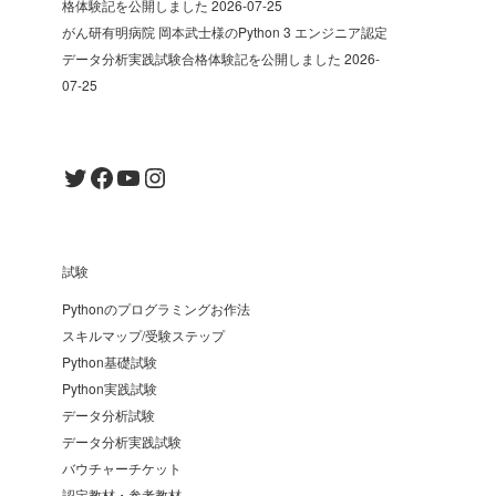
格体験記を公開しました
2026-07-25
がん研有明病院 岡本武士様のPython 3 エンジニア認定
データ分析実践試験合格体験記を公開しました
2026-
07-25
Twitter
Facebook
YouTube
Instagram
試験
Pythonのプログラミングお作法
スキルマップ/受験ステップ
Python基礎試験
Python実践試験
データ分析試験
データ分析実践試験
バウチャーチケット
認定教材・参考教材