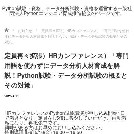
Python試験・資格、データ分析試験・資格を運営する一般社
団法人Pythonエンジニア育成推進協会のページです。
ホーム
お知らせ
定員再々拡張）HRカンファレンス）「専門用語を使わ
ずにデータ分析人材育成を解説！Python試験・データ分析試験の概要とその
対策」
定員再々拡張）HRカンファレンス）「専門
用語を使わずにデータ分析人材育成を解
説！Python試験・データ分析試験の概要と
その対策」
2025.4.11
HRカンファレンスのPython試験講演が申し込み開始1日
で満席となり、定員を1.5倍に増やしていただき、再度満
席になり、再拡張中です。
興味がある方はお早めにお申し込みください。
特別講演 [L-6] 5/16(金) 16:00 – 16:50