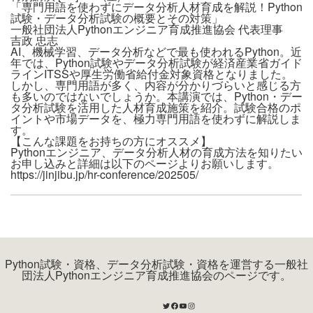
「専門用語を使わずにデータ分析人材育成を解説！Python
試験・データ分析試験の概要とその対策」
一般社団法人Pythonエンジニア育成推進協会 代表理事
吉政 忠志
AI、機械学習、データ分析などで最も使われるPython。近
年では、Python試験やデータ分析試験が経済産業省ガイド
ラインITSSや厚生労働省給付金対象資格となりました。
しかし、専門用語が多く、内容が分かりづらいと感じる方
も多いのではないでしょうか。本講演では、Python・デー
タ分析試験を活用した人材育成施策を紹介。試験合格のポ
イントや市場データを、極力専門用語を使わずに解説しま
す。
【こんな課題をお持ちの方にオススメ】
Pythonエンジニア、データ分析人材の育成方法を知りたい
お申し込みと詳細は以下のページよりお願いします。
https://jinjibu.jp/hr-conference/202505/
Python試験・資格、データ分析試験・資格を運営する一般社
団法人Pythonエンジニア育成推進協会のページです。
Twitter
Facebook
YouTube
Instagram