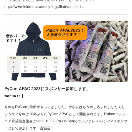
https://www.internetacademy.co.jp/itlab/column-t…
PyCon APAC 2023にスポンサー参加します。
2023.10.15
今年もPyConの季節がやってきました。皆さんはもう申し込まれましたでし
ょうか？今年は10年ぶりにPyCon APACとして開催されます。Pythonエンジ
ニア育成推進協会は2023.10.27(Fri)-28(Sat)のカンファレンスにGoldスポンサ
ーとして参加します！当協会…