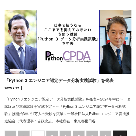
「Python 3 エンジニア認定データ分析実践試験」を発表
2023.9.22
「Python 3 エンジニア認定データ分析実践試験」を発表～2024年中にベータ
試験及び本番試験を実施予定～～「Python 3 エンジニア認定データ分析試
験」は開始3年で1万人の受験を突破～一般社団法人Pythonエンジニア育成推
進協会（代表理事：吉政忠志、本社所在：東京都世田谷…