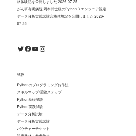
格体験記を公開しました
2026-07-25
がん研有明病院 岡本武士様のPython 3 エンジニア認定
データ分析実践試験合格体験記を公開しました
2026-
07-25
Twitter
Facebook
YouTube
Instagram
試験
Pythonのプログラミングお作法
スキルマップ/受験ステップ
Python基礎試験
Python実践試験
データ分析試験
データ分析実践試験
バウチャーチケット
認定教材・参考教材