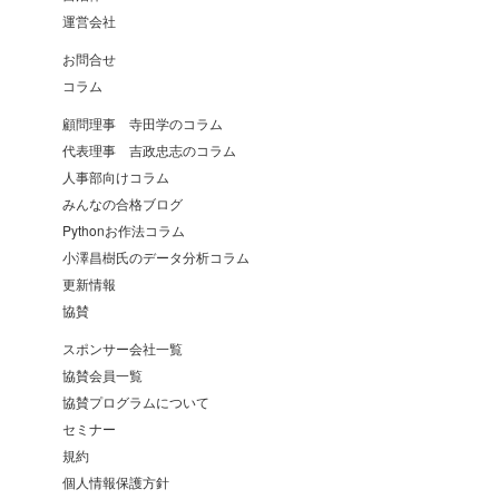
運営会社
お問合せ
コラム
顧問理事 寺田学のコラム
代表理事 吉政忠志のコラム
人事部向けコラム
みんなの合格ブログ
Pythonお作法コラム
小澤昌樹氏のデータ分析コラム
更新情報
協賛
スポンサー会社一覧
協賛会員一覧
協賛プログラムについて
セミナー
規約
個人情報保護方針