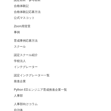
合格体験記
合格体験記応募方法
公式マスコット
Zoom用背景
事例
育成事例応募方法
スクール
認定スクール紹介
学校法人
インテグレーター
認定インテグレーター一覧
推進企業
Python EDエンジニア育成推進企業一覧
人事部
人事部向けコラム
自治体