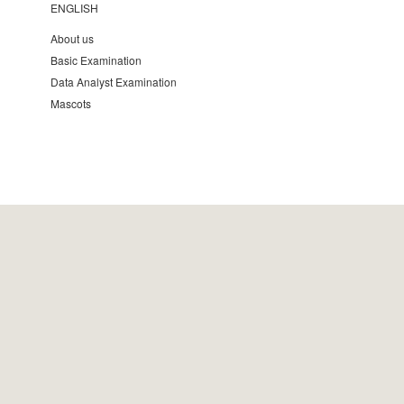
ENGLISH
About us
Basic Examination
Data Analyst Examination
Mascots