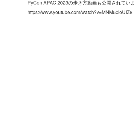
PyCon APAC 2023の歩き方動画も公開さ
https://www.youtube.com/watch?v=MNM5cIoUIZ8