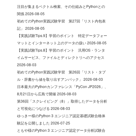
注目が集まるベクトル検索、その仕組みとPythonとの
関係
2026-08-05
初めてのPython実践試験学習 第27回「リスト内包表
記」
2026-08-05
【実践試験Tips.9】学習のポイント 特定データフォー
マットとインターネット上のデータの扱い
2026-08-05
【実践試験Tips.8】学習のポイント 汎用OS・ランタ
イムサービス、ファイルとディレクトリへのアクセス
2026-08-03
初めてのPython実践試験学習 第26回「リスト・タプ
ル・辞書から値を取り出すアンパック」
2026-08-03
日本最大のPythonカンファレンス「PyCon JP2026」、
8月21日から広島で開催
2026-08-03
第36回「スクレイピング（8）」取得したデータを分析
と可視化につなげる
2026-08-03
ゆっきー様のPython 3 エンジニア認定基礎試験合格体
験記を公開しました
2026-07-25
ともや様のPython 3 エンジニア認定データ分析試験合