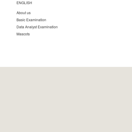
ENGLISH
About us
Basic Examination
Data Analyst Examination
Mascots