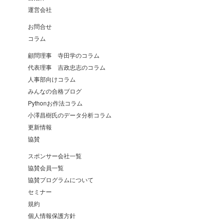
運営会社
お問合せ
コラム
顧問理事 寺田学のコラム
代表理事 吉政忠志のコラム
人事部向けコラム
みんなの合格ブログ
Pythonお作法コラム
小澤昌樹氏のデータ分析コラム
更新情報
協賛
スポンサー会社一覧
協賛会員一覧
協賛プログラムについて
セミナー
規約
個人情報保護方針