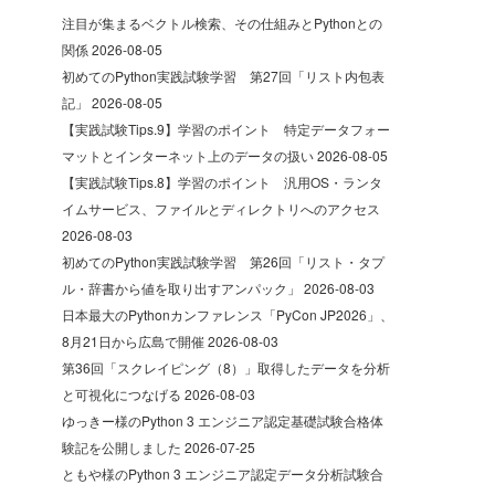
注目が集まるベクトル検索、その仕組みとPythonとの
関係
2026-08-05
初めてのPython実践試験学習 第27回「リスト内包表
記」
2026-08-05
【実践試験Tips.9】学習のポイント 特定データフォー
マットとインターネット上のデータの扱い
2026-08-05
【実践試験Tips.8】学習のポイント 汎用OS・ランタ
イムサービス、ファイルとディレクトリへのアクセス
2026-08-03
初めてのPython実践試験学習 第26回「リスト・タプ
ル・辞書から値を取り出すアンパック」
2026-08-03
日本最大のPythonカンファレンス「PyCon JP2026」、
8月21日から広島で開催
2026-08-03
第36回「スクレイピング（8）」取得したデータを分析
と可視化につなげる
2026-08-03
ゆっきー様のPython 3 エンジニア認定基礎試験合格体
験記を公開しました
2026-07-25
ともや様のPython 3 エンジニア認定データ分析試験合