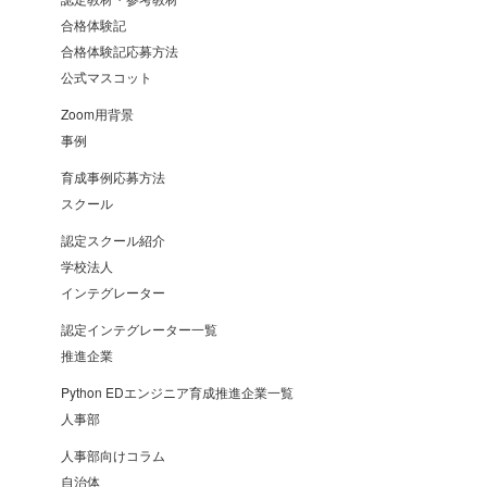
合格体験記
合格体験記応募方法
公式マスコット
Zoom用背景
事例
育成事例応募方法
スクール
認定スクール紹介
学校法人
インテグレーター
認定インテグレーター一覧
推進企業
Python EDエンジニア育成推進企業一覧
人事部
人事部向けコラム
自治体