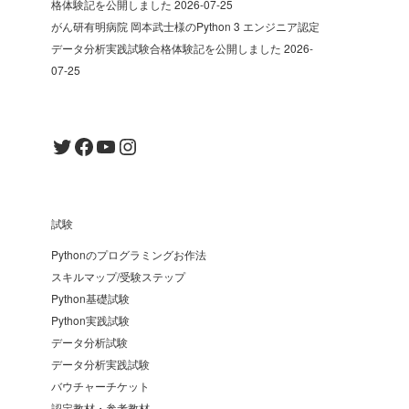
格体験記を公開しました
2026-07-25
がん研有明病院 岡本武士様のPython 3 エンジニア認定
データ分析実践試験合格体験記を公開しました
2026-
07-25
Twitter
Facebook
YouTube
Instagram
試験
Pythonのプログラミングお作法
スキルマップ/受験ステップ
Python基礎試験
Python実践試験
データ分析試験
データ分析実践試験
バウチャーチケット
認定教材・参考教材