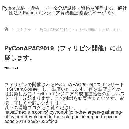
Python試験・資格、データ分析試験・資格を運営する一般社
団法人Pythonエンジニア育成推進協会のページです。
ホーム
お知らせ
PyConAPAC2019（フィリピン開催）に出展します。
PyConAPAC2019（フィリピン開催）に出
展します。
2019.1.21
フィリピンで開催されるPyConAPAC2019にスポンサード
（Silver&Coffee）し、出店いたします。何を出店するか
はお楽しみに！Pythonエンジニア育成推進協会の新しいス
トーリーが始まります。この挑戦を結実させたいです。皆
様、宜しくお願いいたします。
以下の現地ブログもご覧ください。
https://medium.com/@pythonph/join-the-largest-gathering-
of-python-developers-in-the-asia-pacific-region-in-pycon-
apac-2019-2a9b7223fd43