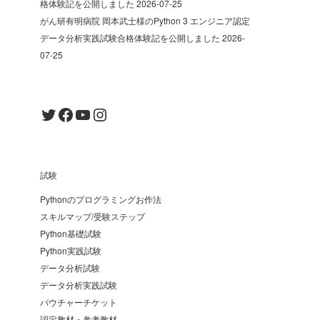
格体験記を公開しました
2026-07-25
がん研有明病院 岡本武士様のPython 3 エンジニア認定
データ分析実践試験合格体験記を公開しました
2026-
07-25
Twitter
Facebook
YouTube
Instagram
試験
Pythonのプログラミングお作法
スキルマップ/受験ステップ
Python基礎試験
Python実践試験
データ分析試験
データ分析実践試験
バウチャーチケット
認定教材・参考教材