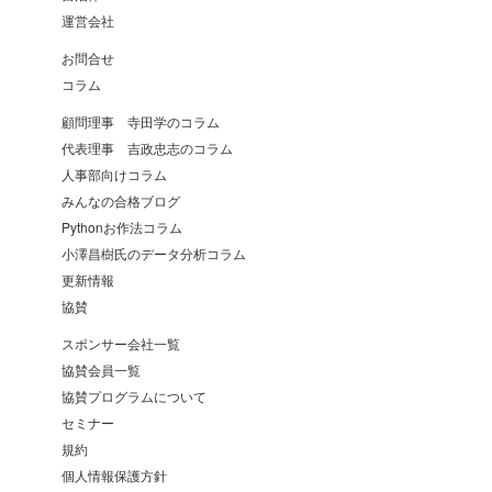
運営会社
お問合せ
コラム
顧問理事 寺田学のコラム
代表理事 吉政忠志のコラム
人事部向けコラム
みんなの合格ブログ
Pythonお作法コラム
小澤昌樹氏のデータ分析コラム
更新情報
協賛
スポンサー会社一覧
協賛会員一覧
協賛プログラムについて
セミナー
規約
個人情報保護方針