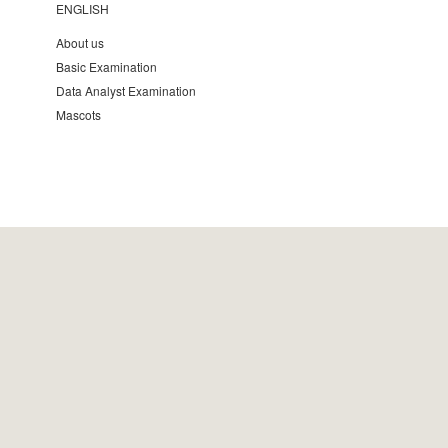
ENGLISH
About us
Basic Examination
Data Analyst Examination
Mascots