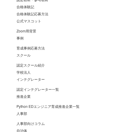
合格体験記
合格体験記応募方法
公式マスコット
Zoom用背景
事例
育成事例応募方法
スクール
認定スクール紹介
学校法人
インテグレーター
認定インテグレーター一覧
推進企業
Python EDエンジニア育成推進企業一覧
人事部
人事部向けコラム
自治体