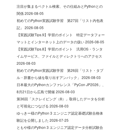
注目が集まるベクトル検索、その仕組みとPythonとの
関係
2026-08-05
初めてのPython実践試験学習 第27回「リスト内包表
記」
2026-08-05
【実践試験Tips.9】学習のポイント 特定データフォー
マットとインターネット上のデータの扱い
2026-08-05
【実践試験Tips.8】学習のポイント 汎用OS・ランタ
イムサービス、ファイルとディレクトリへのアクセス
2026-08-03
初めてのPython実践試験学習 第26回「リスト・タプ
ル・辞書から値を取り出すアンパック」
2026-08-03
日本最大のPythonカンファレンス「PyCon JP2026」、
8月21日から広島で開催
2026-08-03
第36回「スクレイピング（8）」取得したデータを分析
と可視化につなげる
2026-08-03
ゆっきー様のPython 3 エンジニア認定基礎試験合格体
験記を公開しました
2026-07-25
ともや様のPython 3 エンジニア認定データ分析試験合