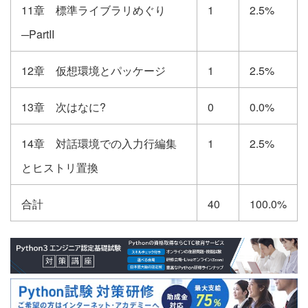
11章 標準ライブラリめぐり
1
2.5%
─PartII
12章 仮想環境とパッケージ
1
2.5%
13章 次はなに?
0
0.0%
14章 対話環境での入力行編集
1
2.5%
とヒストリ置換
合計
40
100.0%