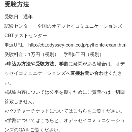
受験方法
受験日：通年
試験センター：全国のオデッセイコミュニケーションズ
CBTテストセンター
申込URL：
http://cbt.odyssey-com.co.jp/pythonic-exam.html
受験料金：1万円（税別） 学割5千円（税別）
※
申込み方法や受験方法、学割
に疑問がある場合は、
オデ
ッセイコミュニケーションズ
へ
直接お問い合わせ
くださ
い。
※試験内容については公平を期すためにご質問へは一切回
答致しません。
※バウチャーチケットについては
こちら
をご覧ください。
※学割については
こちら
と、
オデッセイコミュニケーショ
ンズのQA
をご覧ください。