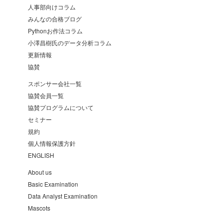
人事部向けコラム
みんなの合格ブログ
Pythonお作法コラム
小澤昌樹氏のデータ分析コラム
更新情報
協賛
スポンサー会社一覧
協賛会員一覧
協賛プログラムについて
セミナー
規約
個人情報保護方針
ENGLISH
About us
Basic Examination
Data Analyst Examination
Mascots