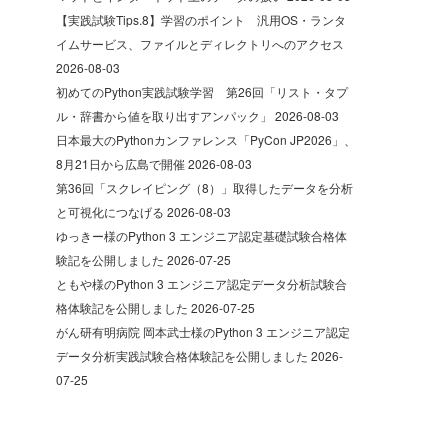
【実践試験Tips.8】学習のポイント 汎用OS・ランタ
イムサービス、ファイルとディレクトリへのアクセス
2026-08-03
初めてのPython実践試験学習 第26回「リスト・タプ
ル・辞書から値を取り出すアンパック」
2026-08-03
日本最大のPythonカンファレンス「PyCon JP2026」、
8月21日から広島で開催
2026-08-03
第36回「スクレイピング（8）」取得したデータを分析
と可視化につなげる
2026-08-03
ゆっきー様のPython 3 エンジニア認定基礎試験合格体
験記を公開しました
2026-07-25
ともや様のPython 3 エンジニア認定データ分析試験合
格体験記を公開しました
2026-07-25
がん研有明病院 岡本武士様のPython 3 エンジニア認定
データ分析実践試験合格体験記を公開しました
2026-
07-25