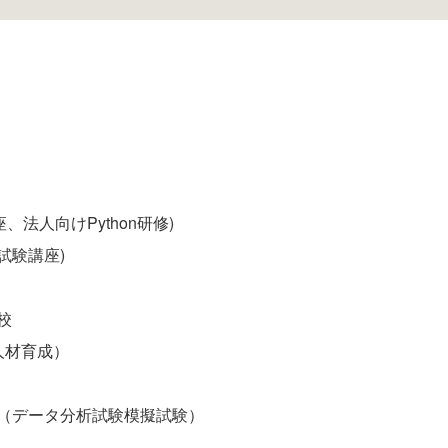
座
、
法人向けPython研修
)
定試験講座
)
校
人材育成
）
（
データ分析試験模擬試験
）