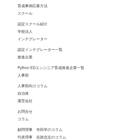
育成事例応募方法
スクール
認定スクール紹介
学校法人
インテグレーター
認定インテグレーター一覧
推進企業
Python EDエンジニア育成推進企業一覧
人事部
人事部向けコラム
自治体
運営会社
お問合せ
コラム
顧問理事 寺田学のコラム
代表理事 吉政忠志のコラム