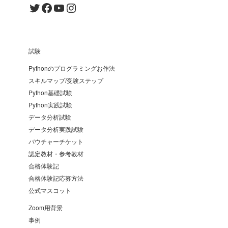
Twitter
Facebook
YouTube
Instagram
試験
Pythonのプログラミングお作法
スキルマップ/受験ステップ
Python基礎試験
Python実践試験
データ分析試験
データ分析実践試験
バウチャーチケット
認定教材・参考教材
合格体験記
合格体験記応募方法
公式マスコット
Zoom用背景
事例