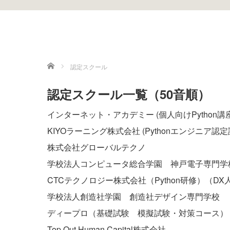
ホーム
認定スクール
認定スクール一覧（50音順）
インターネット・アカデミー
(
個人向けPython講
KIYOラーニング株式会社
(
Pythonエンジニア認
株式会社グローバルテクノ
学校法人コンピュータ総合学園 神戸電子専門学
CTCテクノロジー株式会社
（
Python研修
）（
DX
学校法人創造社学園 創造社デザイン専門学校
ディープロ
（
基礎試験 模擬試験・対策コース
）
Top Out Human Capital株式会社