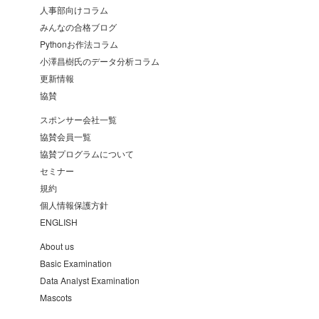
人事部向けコラム
みんなの合格ブログ
Pythonお作法コラム
小澤昌樹氏のデータ分析コラム
更新情報
協賛
スポンサー会社一覧
協賛会員一覧
協賛プログラムについて
セミナー
規約
個人情報保護方針
ENGLISH
About us
Basic Examination
Data Analyst Examination
Mascots