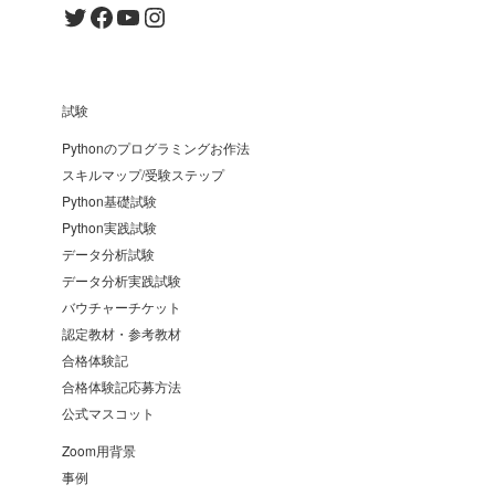
Twitter
Facebook
YouTube
Instagram
試験
Pythonのプログラミングお作法
スキルマップ/受験ステップ
Python基礎試験
Python実践試験
データ分析試験
データ分析実践試験
バウチャーチケット
認定教材・参考教材
合格体験記
合格体験記応募方法
公式マスコット
Zoom用背景
事例