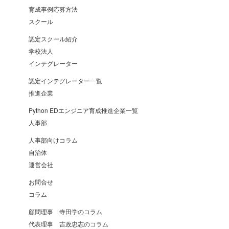
育成事例応募方法
スクール
認定スクール紹介
学校法人
インテグレーター
認定インテグレーター一覧
推進企業
Python EDエンジニア育成推進企業一覧
人事部
人事部向けコラム
自治体
運営会社
お問合せ
コラム
顧問理事 寺田学のコラム
代表理事 吉政忠志のコラム