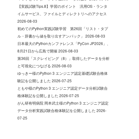
【実践試験Tips.8】学習のポイント 汎用OS・ランタ
イムサービス、ファイルとディレクトリへのアクセス
2026-08-03
初めてのPython実践試験学習 第26回「リスト・タプ
ル・辞書から値を取り出すアンパック」
2026-08-03
日本最大のPythonカンファレンス「PyCon JP2026」、
8月21日から広島で開催
2026-08-03
第36回「スクレイピング（8）」取得したデータを分析
と可視化につなげる
2026-08-03
ゆっきー様のPython 3 エンジニア認定基礎試験合格体
験記を公開しました
2026-07-25
ともや様のPython 3 エンジニア認定データ分析試験合
格体験記を公開しました
2026-07-25
がん研有明病院 岡本武士様のPython 3 エンジニア認定
データ分析実践試験合格体験記を公開しました
2026-
07-25