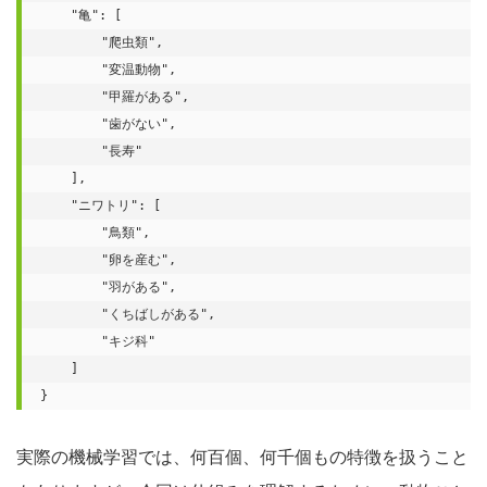
    "亀": [

        "爬虫類",

        "変温動物",

        "甲羅がある",

        "歯がない",

        "長寿"

    ],

    "ニワトリ": [

        "鳥類",

        "卵を産む",

        "羽がある",

        "くちばしがある",

        "キジ科"

    ]

}
実際の機械学習では、何百個、何千個もの特徴を扱うこと