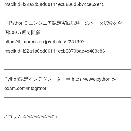
msclkid=f22a2d3ad06111ec8860d5b7cce52e13
「Python 3 エンジニア認定実践試験」のベータ試験を全
国300カ所で開催
https://it.impress.co.jp/articles/-/23130?
msclkid=f22a1a0ed06111ecb3379bae4d403c86
━━━━━━━━━━━━━━━━━━━━━━━━━━━
Python認定インテグレーター⇒ https://www.pythonic-
exam.com/integrator
━━━━━━━━━━━━━━━━━━━━━━━━━━━
/
/ コラム
/
/
/
/
/
/
/
/
/
/
/
/
/
/
/
/
/
/
/
/
/
/
/
/
/
/_/