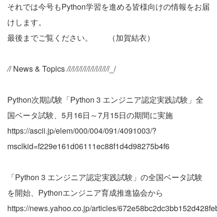
それでは今号もPython学習を進める皆様向けの情報をお届
けします。
最後までご覧ください。 （加賀結衣）
/
/ News & Topics
/
/
/
/
/
/
/
/
/
/
/
/
/
/
/
/
/
/
/
/
/
/_/
Python次期試験「Python 3 エンジニア認定実践試験」全
国ベータ試験、5月16日～7月15日の期間に実施
https://ascii.jp/elem/000/004/091/4091003/?
msclkid=f229e161d06111ec88f1d4d98275b4f6
「Python 3 エンジニア認定実践試験」の全国ベータ試験
を開始、Pythonエンジニア育成推進協会から
https://news.yahoo.co.jp/articles/672e58bc2dc3bb152d428