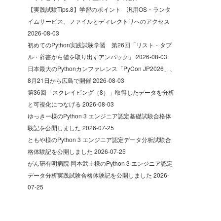
【実践試験Tips.8】学習のポイント 汎用OS・ランタ
イムサービス、ファイルとディレクトリへのアクセス
2026-08-03
初めてのPython実践試験学習 第26回「リスト・タプ
ル・辞書から値を取り出すアンパック」
2026-08-03
日本最大のPythonカンファレンス「PyCon JP2026」、
8月21日から広島で開催
2026-08-03
第36回「スクレイピング（8）」取得したデータを分析
と可視化につなげる
2026-08-03
ゆっきー様のPython 3 エンジニア認定基礎試験合格体
験記を公開しました
2026-07-25
ともや様のPython 3 エンジニア認定データ分析試験合
格体験記を公開しました
2026-07-25
がん研有明病院 岡本武士様のPython 3 エンジニア認定
データ分析実践試験合格体験記を公開しました
2026-
07-25