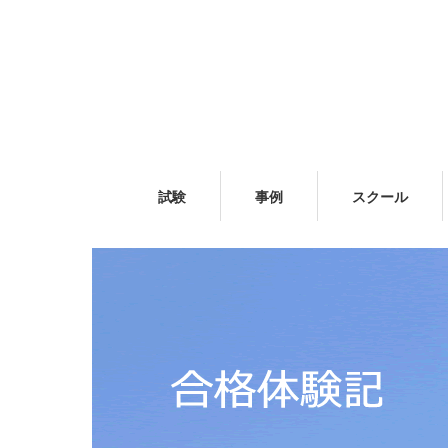
試験
事例
スクール