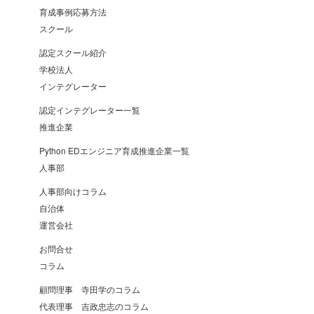
育成事例応募方法
スクール
認定スクール紹介
学校法人
インテグレーター
認定インテグレーター一覧
推進企業
Python EDエンジニア育成推進企業一覧
人事部
人事部向けコラム
自治体
運営会社
お問合せ
コラム
顧問理事 寺田学のコラム
代表理事 吉政忠志のコラム