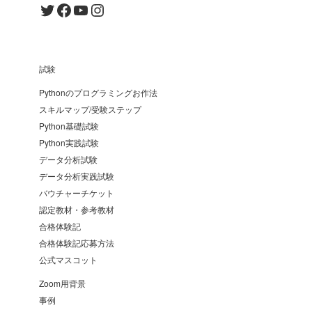
Twitter
Facebook
YouTube
Instagram
試験
Pythonのプログラミングお作法
スキルマップ/受験ステップ
Python基礎試験
Python実践試験
データ分析試験
データ分析実践試験
バウチャーチケット
認定教材・参考教材
合格体験記
合格体験記応募方法
公式マスコット
Zoom用背景
事例