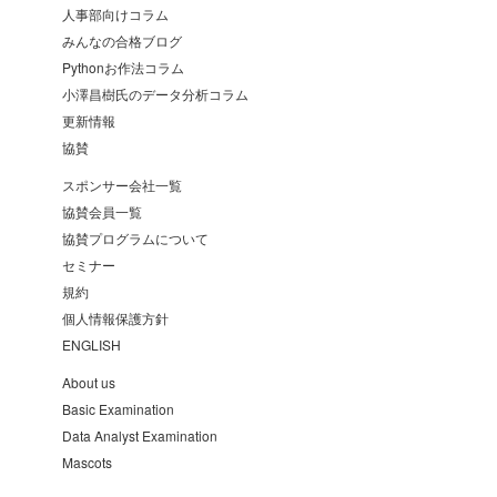
人事部向けコラム
みんなの合格ブログ
Pythonお作法コラム
小澤昌樹氏のデータ分析コラム
更新情報
協賛
スポンサー会社一覧
協賛会員一覧
協賛プログラムについて
セミナー
規約
個人情報保護方針
ENGLISH
About us
Basic Examination
Data Analyst Examination
Mascots